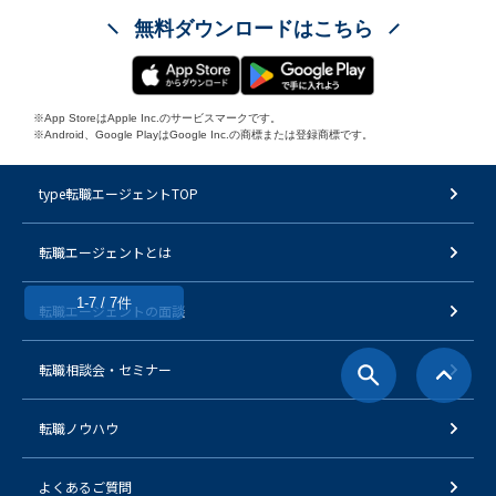
無料ダウンロードはこちら
※App StoreはApple Inc.のサービスマークです。
※Android、Google PlayはGoogle Inc.の商標または登録商標です。
type転職エージェントTOP
転職エージェントとは
1-7 / 7件
転職エージェントの面談
転職相談会・セミナー
転職ノウハウ
よくあるご質問