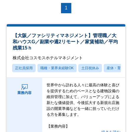
1
【大阪／ファシリティマネジメント】管理職／大
和ハウスG／副業や週2リモート／家賃補助／平均
残業15ｈ
株式会社コスモスホテルマネジメント
正社員採用
職種・業界未経験OK
土日祝休み
産休・育休あり
世界中から訪れる人々に最高の体験と喜び
を提供するためのベースとなる建物設備の
業務内容
維持管理に加えて、バリューアップによる
新たな価値提供、今後拡大する新規出店施
設の開業準備などを一緒に担っていただけ
る方を募集します。
【業務内容】