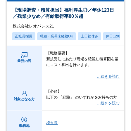
【現場調査・積算担当】福利厚生◎／年休123日
／残業少なめ／有給取得率80％超
株式会社レオパレス21
正社員採用
職種・業界未経験OK
土日祝休み
休日120日以上
【職務概要】
新規受注にあたり現場を確認し積算図を基
業務内容
にコスト算出を行います。
…続きを読む
【必須】
以下の 「経験」 のいずれかをお持ちの方
対象となる方
…続きを読む
埼玉県
勤務地