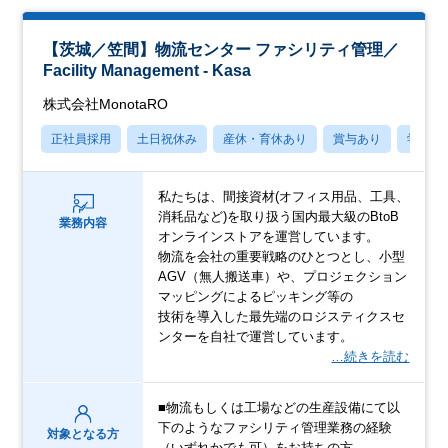
【茨城／笠間】物流センター ファシリティ管理／
Facility Management - Kasa
株式会社MonotaRO
正社員採用
土日祝休み
産休・育休あり
賞与あり
学歴不
私たちは、間接資材(オフィス用品、工具、
消耗品など)を取り扱う国内最大級のBtoB
業務内容
オンラインストアを運営しています。
物流を会社の重要戦略のひとつとし、小型
AGV（無人搬送車）や、プロジェクション
マッピングによるピッキング等の
技術を導入した最先端のロジスティクスセ
ンターを自社で運営しています。
…続きを読む
■物流もしくは工場などの生産設備にて以
下のようなファシリティ管理業務の経験
対象となる方
（いずれかでも可）をお持ちの方