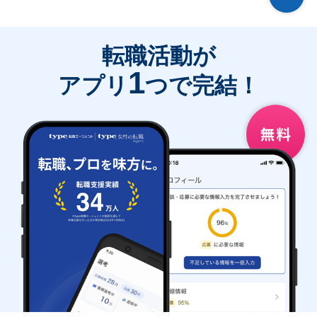
転職活動が
1
アプリ
つで完結！