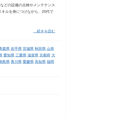
ーなどの設備の点検やメンテナンス
スキルを身につけながら、20代で
…続きを読む
青森県
岩手県
宮城県
秋田県
山形
県
愛知県
三重県
滋賀県
京都府
大
徳島県
香川県
愛媛県
高知県
福岡