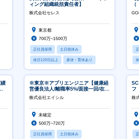
ィング組織統括責任者】
（
ポ
株式会社セレス
G
行
東京都
700万~1500万
正社員採用
土日祝休み
休日120日以上
産休・育休あり
休
賞与あり
実績
※東京※アプリエンジニア【健康経
S
週4
営優良法人/離職率5%/面接一回/在宅
フ
有/完休2日/上流案件多数】
迎
株式会社エイシル
株
未確定
500万~720万
正社員採用
土日祝休み