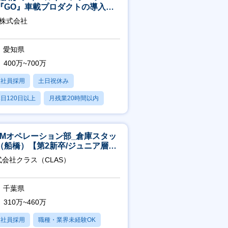
『GO』車載プロダクトの導入サ
ート／年休120日／土日祝休／直
O株式会社
直帰
愛知県
400万~700万
正社員採用
土日祝休み
日120日以上
月残業20時間以内
学歴不問
CMオペレーション部_倉庫スタッ
（船橋）【第2新卒/ジュニア層歓
】
式会社クラス（CLAS）
千葉県
310万~460万
正社員採用
職種・業界未経験OK