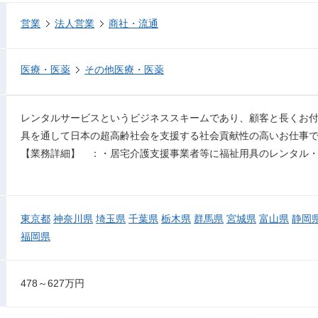
営業
法人営業
商社・流通
医療・医薬
その他医療・医薬
レンタルサービスというビジネススキームであり、顧客と長くお
具を通して日本の超高齢社会を支援する社会貢献性の高いお仕事
【業務詳細】 ：・居宅介護支援事業者等に福祉用具のレンタル
東京都
神奈川県
埼玉県
千葉県
栃木県
群馬県
宮城県
富山県
静岡
福岡県
478～627万円