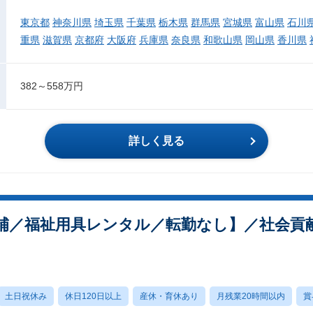
東京都
神奈川県
埼玉県
千葉県
栃木県
群馬県
宮城県
富山県
石川
重県
滋賀県
京都府
大阪府
兵庫県
奈良県
和歌山県
岡山県
香川県
382～558万円
詳しく見る
補／福祉用具レンタル／転勤なし】／社会貢
土日祝休み
休日120日以上
産休・育休あり
月残業20時間以内
賞