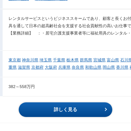
レンタルサービスというビジネススキームであり、顧客と長くお
具を通して日本の超高齢社会を支援する社会貢献性の高いお仕事
【業務詳細】 ：・居宅介護支援事業者等に福祉用具のレンタル
東京都
神奈川県
埼玉県
千葉県
栃木県
群馬県
宮城県
富山県
石川
重県
滋賀県
京都府
大阪府
兵庫県
奈良県
和歌山県
岡山県
香川県
382～558万円
詳しく見る