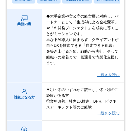
◆大手企業や官公庁の経営層と対峙し、パ
ートナーとして「生成AIによる全社変革」
業務内容
や「AI開発プロジェクト」を成功に導くこ
とがミッションです。
単なるAI導入に留まらず、クライアントが
自らDXを推進できる「自走できる組織」
を築き上げるため、戦略から実行、そして
組織への定着まで一気通貫で内製化支援し
ます。
…続きを読む
▼①・②のいずれかに該当し、③・④のご
経験がある方
対象となる方
①業務改善、社内DX推進、BPR、ビジネ
スアーキテクト等のご経験
…続きを読む