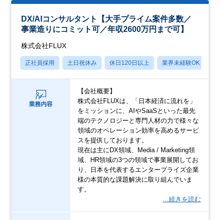
DX/AIコンサルタント【大手プライム案件多数／
事業造りにコミット可／年収2600万円まで可】
株式会社FLUX
正社員採用
土日祝休み
休日120日以上
業界未経験OK
月
【会社概要】
株式会社FLUXは、「日本経済に流れを」
業務内容
をミッションに、AIやSaaSといった最先
端のテクノロジーと専門人材の力で様々な
領域のオペレーション効率を高めるサービ
スを提供しております。
現在は主にDX領域、Media / Marketing領
域、HR領域の3つの領域で事業展開してお
り、日本を代表するエンタープライズ企業
様の本質的な課題解決に取り組んでいま
す。
…続きを読む