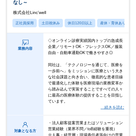
なし～
株式会社Linc’well
正社員採用
土日祝休み
休日120日以上
産休・育休あり
◇オンライン診療実績国内トップの急成長
企業／リモートOK・フレックスOK／服装
業務内容
自由・自動車通勤OKで働きやすさ◎
同社は、「テクノロジーを通じて、医療を
一歩前へ」をミッションに医療という大き
な社会課題と向き合い、徹底的な患者目線
で最適化した体験を医療現場の業務変革か
ら踏み込んで実装することですべての人々
に最高の医療体験の提供することを目指し
ています。
…続きを読む
・法人顧客提案営業またはソリューション
営業経験（業界不問／toB経験を重視）
対象となる方
※人事・経営層・現場責任者等向けの営業