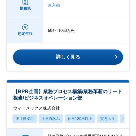
東京都
勤務地
504～1068万円
想定年収
詳しく見る
【BPR企画】業務プロセス構築/業務革新のリード
担当/ビジネスオペレーション部
ウィーメックス株式会社
正社員採用
土日祝休み
休日120日以上
賞与あり
パパマ