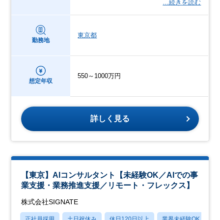
…続きを読む
東京都
勤務地
550～1000万円
想定年収
詳しく見る
【東京】AIコンサルタント【未経験OK／AIでの事
業支援・業務推進支援／リモート・フレックス】
株式会社SIGNATE
正社員採用
土日祝休み
休日120日以上
業界未経験OK
産