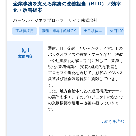
企業事務を支える業務の改善担当（BPO）／効率
化・改善提案
パーソルビジネスプロセスデザイン株式会社
正社員採用
職種・業界未経験OK
土日祝休み
休日120日以上
通信、IT、金融、といったクライアントの
バックオフィスや営業・マーケなど、法改
業務内容
正や組織変化が多い部門に対して、業務可
視化×業務構築×IT実装×継続的な改善と、
プロセスの進化を通じて、顧客のビジネス
変革及び社会課題解決に貢献していきま
す。
また、地方自治体などの運用構築がテーマ
の案件も多く、そのプロジェクトのなかで
の業務構築や運用～改善を担っていきま
す。
…続きを読む