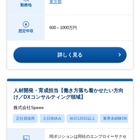
東京都
勤務地
600～1000万円
想定年収
詳しく見る
人材開発・育成担当【働き方落ち着かせたい方向
け／DXコンサルティング領域】
株式会社Speee
正社員採用
土日祝休み
休日120日以上
業界未経験OK
産
同ポジションは同社のエンプロイーサクセ