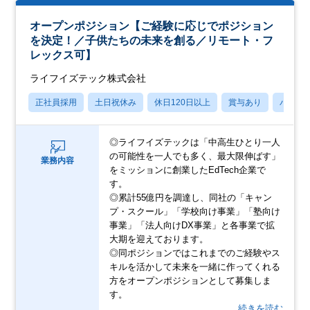
オープンポジション【ご経験に応じでポジション
を決定！／子供たちの未来を創る／リモート・フ
レックス可】
ライフイズテック株式会社
正社員採用
土日祝休み
休日120日以上
賞与あり
パパマ
◎ライフイズテックは「中高生ひとり一人
の可能性を一人でも多く、最大限伸ばす」
業務内容
をミッションに創業したEdTech企業で
す。
◎累計55億円を調達し、同社の「キャン
プ・スクール」「学校向け事業」「塾向け
事業」「法人向けDX事業」と各事業で拡
大期を迎えております。
◎同ポジションではこれまでのご経験やス
キルを活かして未来を一緒に作ってくれる
方をオープンポジションとして募集しま
す。
…続きを読む