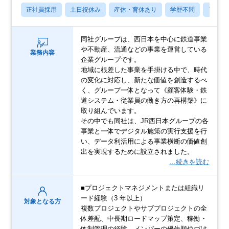
正社員採用
土日祝休み
産休・育休あり
学歴不問
フレッ
同社グループは、西日本を中心に鉄道事業
や不動産、流通などの事業を運営している
業務内容
企業グループです。
地域に根差した事業を手掛ける中で、時代
の変化に対応し、新たな価値を創造するべ
く、グループ一体となって《顧客体験・鉄
道システム・従業員の働き方の再構築》に
取り組んでいます。
その中でも同社は、JR西日本グループの各
事業と一体でデジタル施策の実行支援を行
い、データ利活用による事業横断の価値創
出を実現するために設立されました。
…続きを読む
■プロジェクトマネジメントまたは組織リ
ード経験（3 年以上）
対象となる方
複数プロジェクトやサブプロジェクトの全
体差配、中長期ロードマップ策定、稼働・
体制管理の経験。メンバーの優先順位づけ