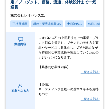
定／プロダクト、価格、流通、体験設計まで一気
通貫
株式会社レオパレス21
正社員採用
職種・業界未経験OK
土日祝休み
休日120日以上
レオパレス21の中長期視点での事業・ブラ
ンド戦略を策定し、ブランドの考え方を商
業務内容
品やサービスに具体化し、LTVを高めなが
ら持続的な事業成長を実現していくための
ポジションになります。
【具体的な業務内容】
…続きを読む
【必須】
マーケティング全般への基本スキルをお持
対象となる方
ちの方
…続きを読む