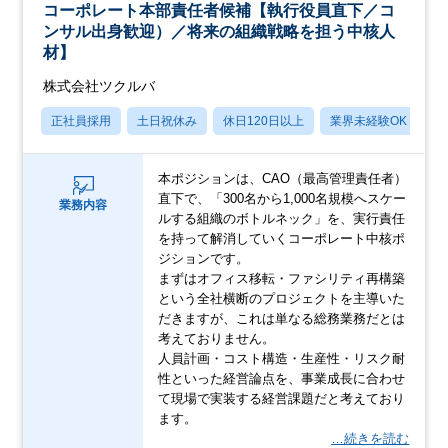
コーポレート本部責任者候補【執行役員直下／コ
ンサル出身歓迎）／将来の組織戦略を担う中核人
材】
株式会社ツクルバ
正社員採用
土日祝休み
休日120日以上
業界未経験OK
産
本ポジションは、CAO（最高管理責任者）
直下で、「300名から1,000名規模へスケー
業務内容
ルする組織のボトルネック」を、実行責任
を持って解消していくコーポレート中核ポ
ジションです。
まずはオフィス移転・ファシリティ再構築
という全社横断のプロジェクトを主導いた
だきますが、これは単なる総務業務だとは
考えておりません。
人員計画・コスト構造・生産性・リスク耐
性といった経営論点を、事業成長に合わせ
て現場で実装する経営課題だと考えており
ます。
…続きを読む