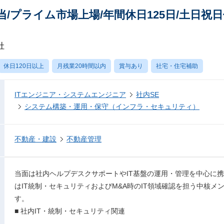
当/プライム市場上場/年間休日125日/土日
社
休日120日以上
月残業20時間以内
賞与あり
社宅・住宅補助
ITエンジニア・システムエンジニア
社内SE
システム構築・運用・保守（インフラ・セキュリティ）
不動産・建設
不動産管理
当面は社内ヘルプデスクサポートやIT基盤の運用・管理を中心に
はIT統制・セキュリティおよびM&A時のIT領域確認を担う中核
す。
■ 社内IT・統制・セキュリティ関連