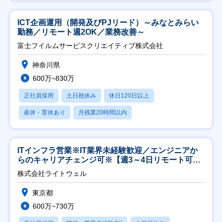
ICT企画運用（開発及びPJリード）～みなとみらい
勤務／リモート週2OK／業務改善～
富士フイルムサービスクリエイティブ株式会社
神奈川県
600万~830万
正社員採用
土日祝休み
休日120日以上
産休・育休あり
月残業20時間以内
ITインフラ営業※IT業界未経験歓迎／エンジニアか
らのキャリアチェンジ可※【週3～4日リモート可
能】
株式会社ライトウェル
東京都
600万~730万