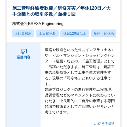
施工管理経験者歓迎／研修充実／年休120日／大
手企業との取引多数／面接１回
株式会社BREXA Engineering
正社員採用
土日祝休み
休日120日以上
産休・育休あり
道路や鉄道といった公共インフラ（土木）
や、ビル・マンション・ショッピングセン
業務内容
ター（建築）などの、「施工管理」として
ご活躍いただきます。施工管理は、建設工
事の現場監督として工事全体の管理をす
る、現場の「司令塔」ともいえる仕事で
す。
建設プロジェクトの進行管理や工程管理、
品質管理などのマネジメントに携わってい
ただき、中長期的にご自身の希望する専門
領域で技術者としてご活躍いただきたいと
考えています。
…続きを読む