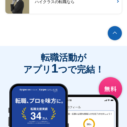
ハイクラスの転職なら
転職活動が
1
アプリ
つで完結！