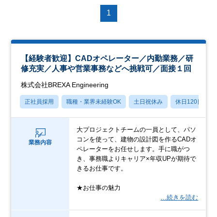
1
【経験者歓迎】CADオペレーター／内勤業務／研
修充実／人事や営業事務などへ挑戦可／面接１回
株式会社BREXA Engineering
正社員採用
職種・業界未経験OK
土日祝休み
休日120日以上
大プロジェクトチームの一員として、パソ
コンを使って、建物の設計図を作るCADオ
業務内容
ペレーターをお任せします。手に職がつ
き、事務職よりキャリア×年収UPが期待で
きるお仕事です。
★お仕事の魅力
…続きを読む