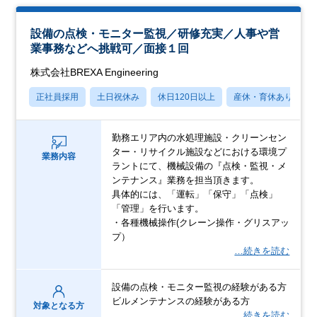
設備の点検・モニター監視／研修充実／人事や営
業事務などへ挑戦可／面接１回
株式会社BREXA Engineering
正社員採用
土日祝休み
休日120日以上
産休・育休あり
勤務エリア内の水処理施設・クリーンセン
ター・リサイクル施設などにおける環境プ
業務内容
ラントにて、機械設備の『点検・監視・メ
ンテナンス』業務を担当頂きます。
具体的には、「運転」「保守」「点検」
「管理」を行います。
・各種機械操作(クレーン操作・グリスアッ
プ）
…続きを読む
設備の点検・モニター監視の経験がある方
ビルメンテナンスの経験がある方
対象となる方
…続きを読む