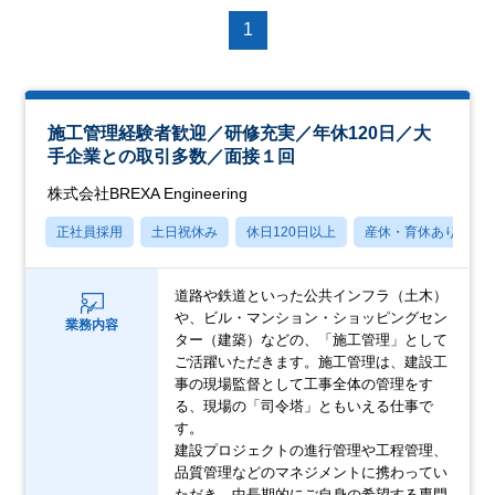
1
施工管理経験者歓迎／研修充実／年休120日／大
手企業との取引多数／面接１回
株式会社BREXA Engineering
正社員採用
土日祝休み
休日120日以上
産休・育休あり
道路や鉄道といった公共インフラ（土木）
や、ビル・マンション・ショッピングセン
業務内容
ター（建築）などの、「施工管理」として
ご活躍いただきます。施工管理は、建設工
事の現場監督として工事全体の管理をす
る、現場の「司令塔」ともいえる仕事で
す。
建設プロジェクトの進行管理や工程管理、
品質管理などのマネジメントに携わってい
ただき、中長期的にご自身の希望する専門