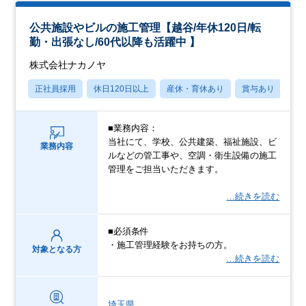
公共施設やビルの施工管理【越谷/年休120日/転
勤・出張なし/60代以降も活躍中 】
株式会社ナカノヤ
正社員採用
休日120日以上
産休・育休あり
賞与あり
転
■業務内容：
当社にて、学校、公共建築、福祉施設、ビ
業務内容
ルなどの管工事や、空調・衛生設備の施工
管理をご担当いただきます。
…続きを読む
■必須条件
・施工管理経験をお持ちの方。
対象となる方
…続きを読む
埼玉県