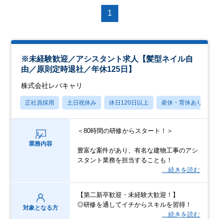
1
※未経験歓迎／アシスタント求人【髪型ネイル自
由／原則定時退社／年休125日】
株式会社レバキャリ
正社員採用
土日祝休み
休日120日以上
産休・育休あり
＜80時間の研修からスタート！＞
業務内容
豊富な案件があり、有名な建物工事のアシ
スタント業務を担当することも！
…続きを読む
【第二新卒歓迎・未経験大歓迎！】
◎研修を通してイチからスキルを習得！
対象となる方
…続きを読む