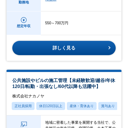
勤務地
550～700万円
想定年収
詳しく見る
公共施設やビルの施工管理【未経験歓迎/越谷/年休
120日/転勤・出張なし/60代以降も活躍中】
株式会社ナカノヤ
正社員採用
休日120日以上
産休・育休あり
賞与あり
転
地域に密着した事業を展開する当社で、公