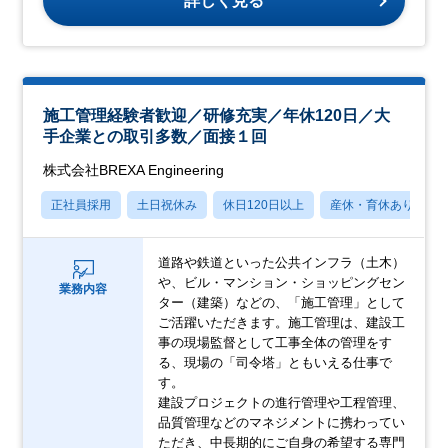
詳しく見る
施工管理経験者歓迎／研修充実／年休120日／大
手企業との取引多数／面接１回
株式会社BREXA Engineering
正社員採用
土日祝休み
休日120日以上
産休・育休あり
道路や鉄道といった公共インフラ（土木）
や、ビル・マンション・ショッピングセン
業務内容
ター（建築）などの、「施工管理」として
ご活躍いただきます。施工管理は、建設工
事の現場監督として工事全体の管理をす
る、現場の「司令塔」ともいえる仕事で
す。
建設プロジェクトの進行管理や工程管理、
品質管理などのマネジメントに携わってい
ただき、中長期的にご自身の希望する専門