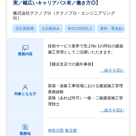
実／幅広いキャリアパス有／働き方◎】
株式会社テクノプロ（テクノプロ・エンジニアリング
社）
正社員採用
土日祝休み
休日120日以上
産休・育休あり
技術サービス業界で売上No.1の同社の建築
施工管理としてご活躍いただきます。
業務内容
【横浜支店での案件事例】
…続きを読む
新築・改修工事現場における建築施工管理
業務経験
対象となる方
資格（あれば尚可）一級・二級建築施工管
理技士
…続きを読む
神奈川県
東京都
勤務地