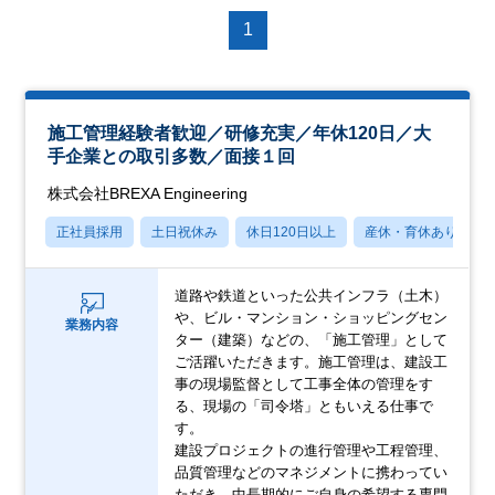
1
施工管理経験者歓迎／研修充実／年休120日／大
手企業との取引多数／面接１回
株式会社BREXA Engineering
正社員採用
土日祝休み
休日120日以上
産休・育休あり
道路や鉄道といった公共インフラ（土木）
や、ビル・マンション・ショッピングセン
業務内容
ター（建築）などの、「施工管理」として
ご活躍いただきます。施工管理は、建設工
事の現場監督として工事全体の管理をす
る、現場の「司令塔」ともいえる仕事で
す。
建設プロジェクトの進行管理や工程管理、
品質管理などのマネジメントに携わってい
ただき、中長期的にご自身の希望する専門