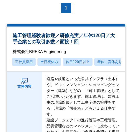
1
施工管理経験者歓迎／研修充実／年休120日／大
手企業との取引多数／面接１回
株式会社BREXA Engineering
正社員採用
土日祝休み
休日120日以上
産休・育休あり
道路や鉄道といった公共インフラ（土木）
や、ビル・マンション・ショッピングセン
業務内容
ター（建築）などの、「施工管理」として
ご活躍いただきます。施工管理は、建設工
事の現場監督として工事全体の管理をす
る、現場の「司令塔」ともいえる仕事で
す。
建設プロジェクトの進行管理や工程管理、
品質管理などのマネジメントに携わってい
ただき、中長期的にご自身の希望する専門