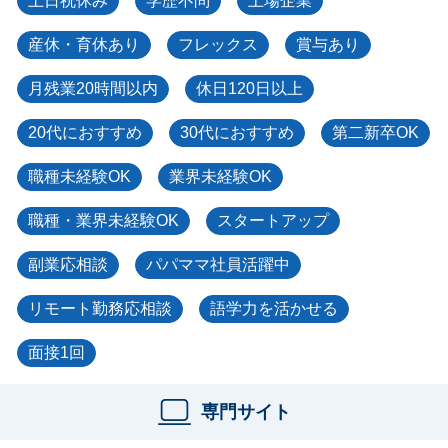
土日祝休み
学歴不問
上場企業
産休・育休あり
フレックス
賞与あり
月残業20時間以内
休日120日以上
20代におすすめ
30代におすすめ
第二新卒OK
職種未経験OK
業界未経験OK
職種・業界未経験OK
スタートアップ
副業応相談
パパママ社員活躍中
リモート勤務応相談
語学力を活かせる
面接1回
専門サイト