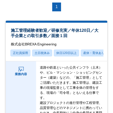
1
施工管理経験者歓迎／研修充実／年休120日／大
手企業との取引多数／面接１回
株式会社BREXA Engineering
正社員採用
土日祝休み
休日120日以上
産休・育休あり
道路や鉄道といった公共インフラ（土木）
や、ビル・マンション・ショッピングセン
業務内容
ター（建築）などの、「施工管理」として
ご活躍いただきます。施工管理は、建設工
事の現場監督として工事全体の管理をす
る、現場の「司令塔」ともいえる仕事で
す。
建設プロジェクトの進行管理や工程管理、
品質管理などのマネジメントに携わってい
ただき、中長期的にご自身の希望する専門