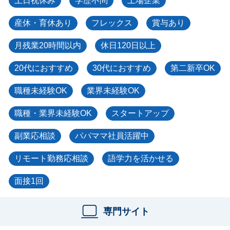
土日祝休み
学歴不問
上場企業
産休・育休あり
フレックス
賞与あり
月残業20時間以内
休日120日以上
20代におすすめ
30代におすすめ
第二新卒OK
職種未経験OK
業界未経験OK
職種・業界未経験OK
スタートアップ
副業応相談
パパママ社員活躍中
リモート勤務応相談
語学力を活かせる
面接1回
専門サイト