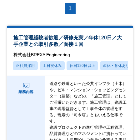
1
施工管理経験者歓迎／研修充実／年休120日／大
手企業との取引多数／面接１回
株式会社BREXA Engineering
正社員採用
土日祝休み
休日120日以上
産休・育休あり
道路や鉄道といった公共インフラ（土木）
や、ビル・マンション・ショッピングセン
業務内容
ター（建築）などの、「施工管理」として
ご活躍いただきます。施工管理は、建設工
事の現場監督として工事全体の管理をす
る、現場の「司令塔」ともいえる仕事で
す。
建設プロジェクトの進行管理や工程管理、
品質管理などのマネジメントに携わってい
ただき、中長期的にご自身の希望する専門