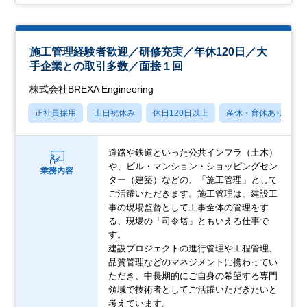
施工管理経験者歓迎／研修充実／年休120日／大
手企業との取引多数／面接１回
株式会社BREXA Engineering
正社員採用
土日祝休み
休日120日以上
産休・育休あり
道路や鉄道といった公共インフラ（土木）
や、ビル・マンション・ショッピングセン
業務内容
ター（建築）などの、「施工管理」として
ご活躍いただきます。施工管理は、建設工
事の現場監督として工事全体の管理をす
る、現場の「司令塔」ともいえる仕事で
す。
建設プロジェクトの進行管理や工程管理、
品質管理などのマネジメントに携わってい
ただき、中長期的にご自身の希望する専門
領域で技術者としてご活躍いただきたいと
考えています。