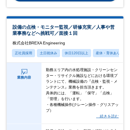
設備の点検・モニター監視／研修充実／人事や営
業事務などへ挑戦可／面接１回
株式会社BREXA Engineering
正社員採用
土日祝休み
休日120日以上
産休・育休あり
勤務エリア内の水処理施設・クリーンセン
ター・リサイクル施設などにおける環境プ
業務内容
ラントにて、機械設備の『点検・監視・メ
ンテナンス』業務を担当頂きます。
具体的には、「運転」「保守」「点検」
「管理」を行います。
・各種機械操作(クレーン操作・グリスアッ
プ）
…続きを読む