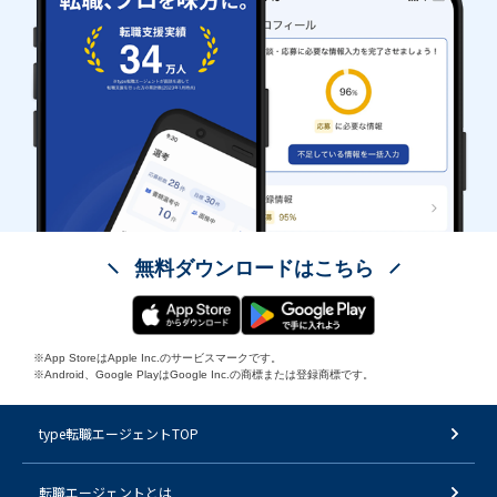
無料ダウンロードはこちら
※App StoreはApple Inc.のサービスマークです。
※Android、Google PlayはGoogle Inc.の商標または登録商標です。
type転職エージェントTOP
転職エージェントとは