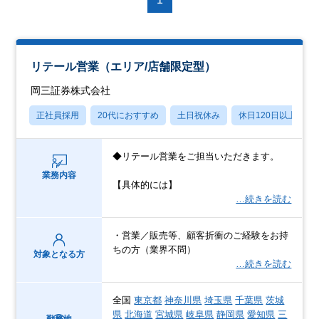
リテール営業（エリア/店舗限定型）
岡三証券株式会社
正社員採用
20代におすすめ
土日祝休み
休日120日以上
◆リテール営業をご担当いただきます。
業務内容
【具体的には】
…続きを読む
・営業／販売等、顧客折衝のご経験をお持
ちの方（業界不問）
対象となる方
…続きを読む
全国
東京都
神奈川県
埼玉県
千葉県
茨城
県
北海道
宮城県
岐阜県
静岡県
愛知県
三
勤務地