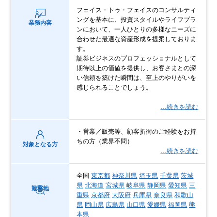
フェイス・トゥ・フェイスのコンサルティ
ングを基本に、投資スタイルやライフプラ
業務内容
ンにおいて、一人ひとりの多様なニーズに
合わせた最適な資産形成を提案しておりま
す。
証券ビジネスのプロフェッショナルとして
期待以上の価値を提供し、お客さまとの深
い信頼を築けた瞬間は、至上のやりがいを
感じられることでしょう。
…続きを読む
・営業／販売等、顧客折衝のご経験をお持
ちの方（業界不問）
対象となる方
…続きを読む
全国
東京都
神奈川県
埼玉県
千葉県
茨城
県
北海道
宮城県
岐阜県
静岡県
愛知県
三
勤務地
重県
京都府
大阪府
兵庫県
奈良県
和歌山
県
岡山県
広島県
山口県
愛媛県
福岡県
熊
本県