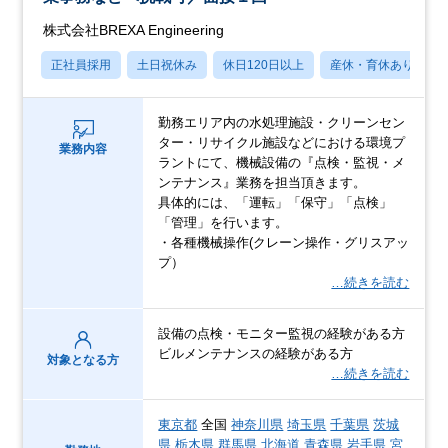
株式会社BREXA Engineering
正社員採用
土日祝休み
休日120日以上
産休・育休あり
勤務エリア内の水処理施設・クリーンセン
ター・リサイクル施設などにおける環境プ
業務内容
ラントにて、機械設備の『点検・監視・メ
ンテナンス』業務を担当頂きます。
具体的には、「運転」「保守」「点検」
「管理」を行います。
・各種機械操作(クレーン操作・グリスアッ
プ）
…続きを読む
設備の点検・モニター監視の経験がある方
ビルメンテナンスの経験がある方
対象となる方
…続きを読む
東京都
全国
神奈川県
埼玉県
千葉県
茨城
県
栃木県
群馬県
北海道
青森県
岩手県
宮