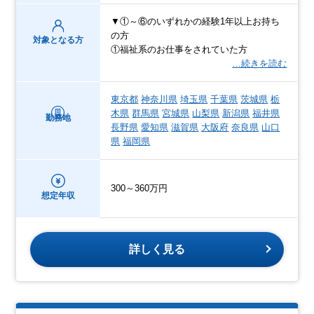
▼①～⑥のいずれかの経験1年以上お持ち
の方
対象となる方
①福祉系のお仕事をされていた方
…続きを読む
東京都
神奈川県
埼玉県
千葉県
茨城県
栃
木県
群馬県
宮城県
山梨県
新潟県
福井県
勤務地
長野県
愛知県
滋賀県
大阪府
奈良県
山口
県
福岡県
300～360万円
想定年収
詳しく見る