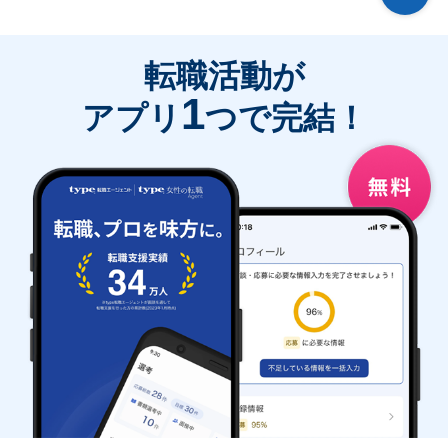
転職活動が
1
アプリ
つで完結！