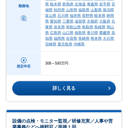
県
栃木県
群馬県
北海道
青森県
岩手県
宮
勤務地
城県
秋田県
山形県
福島県
山梨県
新潟県
富山県
石川県
福井県
長野県
岐阜県
静岡
県
愛知県
三重県
滋賀県
京都府
大阪府
兵
庫県
奈良県
和歌山県
鳥取県
島根県
岡山
県
広島県
山口県
徳島県
香川県
愛媛県
高
知県
福岡県
佐賀県
長崎県
熊本県
大分県
宮崎県
鹿児島県
沖縄県
308～500万円
想定年収
詳しく見る
設備の点検・モニター監視／研修充実／人事や営
業事務などへ挑戦可／面接１回