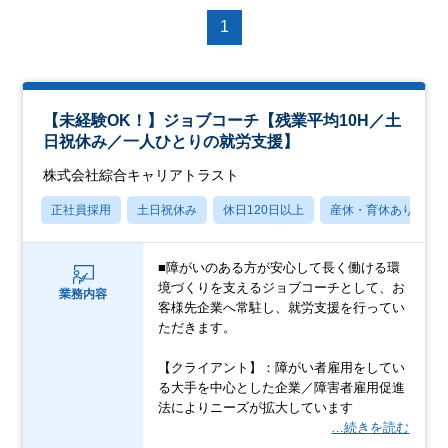
1
【未経験OK！】ジョブコーチ【残業平均10H／土
日祝休み／一人ひとりの就労支援】
株式会社綜合キャリアトラスト
正社員採用
土日祝休み
休日120日以上
産休・育休あり
■障がいのある方が安心して長く働ける環
境づくりを支えるジョブコーチとして、お
業務内容
客様先企業へ常駐し、就労支援を行ってい
ただきます。
【クライアント】：障がい者雇用をしてい
る大手を中心とした企業／障害者雇用促進
法によりニーズが拡大しています
…続きを読む