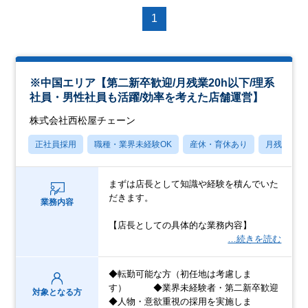
1
※中国エリア【第二新卒歓迎/月残業20h以下/理系
社員・男性社員も活躍/効率を考えた店舗運営】
株式会社西松屋チェーン
正社員採用
職種・業界未経験OK
産休・育休あり
月残業20
まずは店長として知識や経験を積んでいた
だきます。
業務内容
【店長としての具体的な業務内容】
…続きを読む
◆転勤可能な方（初任地は考慮しま
す） ◆業界未経験者・第二新卒歓迎
対象となる方
◆人物・意欲重視の採用を実施しま