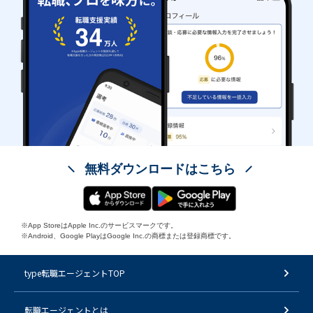
無料ダウンロードはこちら
※App StoreはApple Inc.のサービスマークです。
※Android、Google PlayはGoogle Inc.の商標または登録商標です。
type転職エージェントTOP
転職エージェントとは