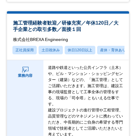
施工管理経験者歓迎／研修充実／年休120日／大
手企業との取引多数／面接１回
株式会社BREXA Engineering
正社員採用
土日祝休み
休日120日以上
産休・育休あり
道路や鉄道といった公共インフラ（土木）
や、ビル・マンション・ショッピングセン
業務内容
ター（建築）などの、「施工管理」として
ご活躍いただきます。施工管理は、建設工
事の現場監督として工事全体の管理をす
る、現場の「司令塔」ともいえる仕事で
す。
建設プロジェクトの進行管理や工程管理、
品質管理などのマネジメントに携わってい
ただき、中長期的にご自身の希望する専門
領域で技術者としてご活躍いただきたいと
考えています。