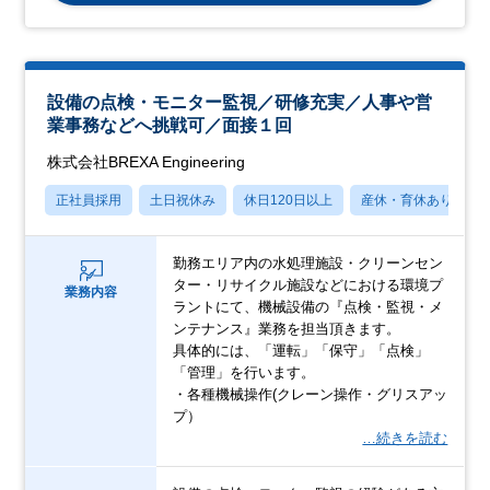
設備の点検・モニター監視／研修充実／人事や営
業事務などへ挑戦可／面接１回
株式会社BREXA Engineering
正社員採用
土日祝休み
休日120日以上
産休・育休あり
勤務エリア内の水処理施設・クリーンセン
ター・リサイクル施設などにおける環境プ
業務内容
ラントにて、機械設備の『点検・監視・メ
ンテナンス』業務を担当頂きます。
具体的には、「運転」「保守」「点検」
「管理」を行います。
・各種機械操作(クレーン操作・グリスアッ
プ）
…続きを読む