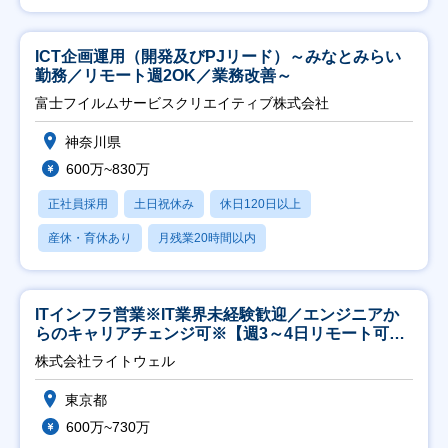
ICT企画運用（開発及びPJリード）～みなとみらい
勤務／リモート週2OK／業務改善～
富士フイルムサービスクリエイティブ株式会社
神奈川県
600万~830万
正社員採用
土日祝休み
休日120日以上
産休・育休あり
月残業20時間以内
ITインフラ営業※IT業界未経験歓迎／エンジニアか
らのキャリアチェンジ可※【週3～4日リモート可
能】
株式会社ライトウェル
東京都
600万~730万