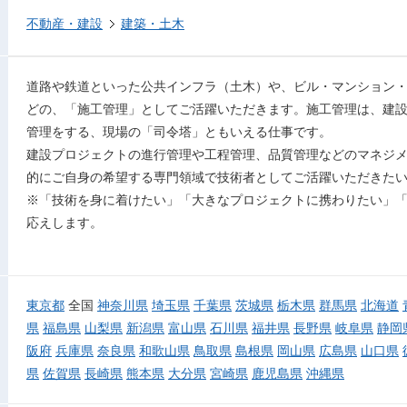
不動産・建設
建築・土木
道路や鉄道といった公共インフラ（土木）や、ビル・マンション
どの、「施工管理」としてご活躍いただきます。施工管理は、建
管理をする、現場の「司令塔」ともいえる仕事です。
建設プロジェクトの進行管理や工程管理、品質管理などのマネジ
的にご自身の希望する専門領域で技術者としてご活躍いただきた
※「技術を身に着けたい」「大きなプロジェクトに携わりたい」
応えします。
東京都
全国
神奈川県
埼玉県
千葉県
茨城県
栃木県
群馬県
北海道
県
福島県
山梨県
新潟県
富山県
石川県
福井県
長野県
岐阜県
静岡
阪府
兵庫県
奈良県
和歌山県
鳥取県
島根県
岡山県
広島県
山口県
県
佐賀県
長崎県
熊本県
大分県
宮崎県
鹿児島県
沖縄県