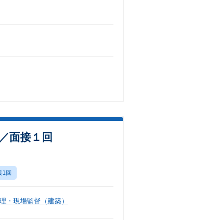
数／面接１回
接1回
理・現場監督（建築）