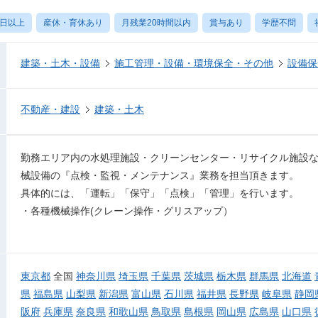
0日以上
産休・育休あり
月残業20時間以内
賞与あり
学歴不問
建築・土木・設備
施工管理・設備・環境保全・その他
設備保
不動産・建設
建築・土木
勤務エリア内の水処理施設・クリーンセンター・リサイクル施設
械設備の『点検・監視・メンテナンス』業務を担当頂きます。
具体的には、「運転」「保守」「点検」「管理」を行います。
・各種機械操作(クレーン操作・グリスアップ）
東京都
全国
神奈川県
埼玉県
千葉県
茨城県
栃木県
群馬県
北海道
県
福島県
山梨県
新潟県
富山県
石川県
福井県
長野県
岐阜県
静岡
阪府
兵庫県
奈良県
和歌山県
鳥取県
島根県
岡山県
広島県
山口県