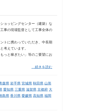
・ショッピングセンター（建築）な
設工事の現場監督として工事全体の
メントに携わっていただき、中長期
いと考えています。
「もっと稼ぎたい」等のご要望にお
…続きを読む
青森県
岩手県
宮城県
秋田県
山形
県
愛知県
三重県
滋賀県
京都府
大
徳島県
香川県
愛媛県
高知県
福岡