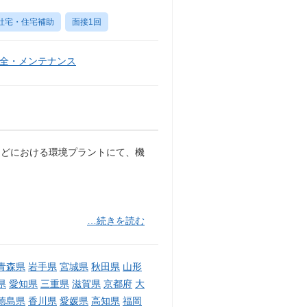
社宅・住宅補助
面接1回
全・メンテナンス
などにおける環境プラントにて、機
…続きを読む
青森県
岩手県
宮城県
秋田県
山形
県
愛知県
三重県
滋賀県
京都府
大
徳島県
香川県
愛媛県
高知県
福岡