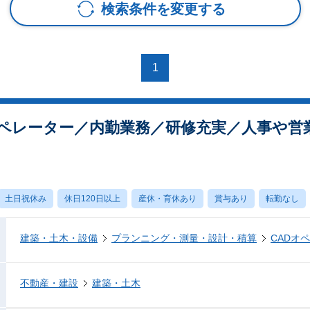
検索条件を変更する
1
オペレーター／内勤業務／研修充実／人事や営
土日祝休み
休日120日以上
産休・育休あり
賞与あり
転勤なし
建築・土木・設備
プランニング・測量・設計・積算
CADオ
不動産・建設
建築・土木