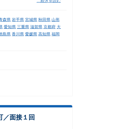
…続きを読む
青森県
岩手県
宮城県
秋田県
山形
県
愛知県
三重県
滋賀県
京都府
大
徳島県
香川県
愛媛県
高知県
福岡
可／面接１回