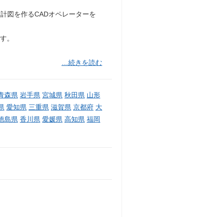
計図を作るCADオペレーターを
です。
…続きを読む
青森県
岩手県
宮城県
秋田県
山形
県
愛知県
三重県
滋賀県
京都府
大
徳島県
香川県
愛媛県
高知県
福岡