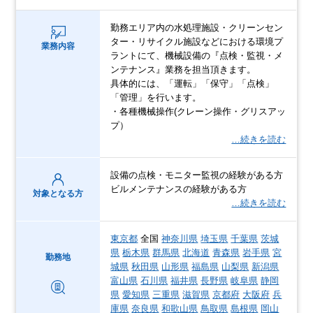
勤務エリア内の水処理施設・クリーンセン
ター・リサイクル施設などにおける環境プ
業務内容
ラントにて、機械設備の『点検・監視・メ
ンテナンス』業務を担当頂きます。
具体的には、「運転」「保守」「点検」
「管理」を行います。
・各種機械操作(クレーン操作・グリスアッ
プ）
…続きを読む
設備の点検・モニター監視の経験がある方
ビルメンテナンスの経験がある方
対象となる方
…続きを読む
東京都
全国
神奈川県
埼玉県
千葉県
茨城
県
栃木県
群馬県
北海道
青森県
岩手県
宮
勤務地
城県
秋田県
山形県
福島県
山梨県
新潟県
富山県
石川県
福井県
長野県
岐阜県
静岡
県
愛知県
三重県
滋賀県
京都府
大阪府
兵
庫県
奈良県
和歌山県
鳥取県
島根県
岡山