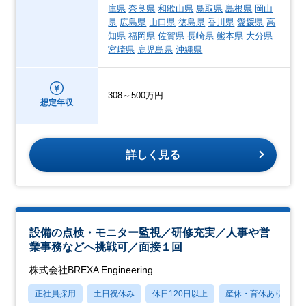
庫県
奈良県
和歌山県
鳥取県
島根県
岡山
県
広島県
山口県
徳島県
香川県
愛媛県
高
知県
福岡県
佐賀県
長崎県
熊本県
大分県
宮崎県
鹿児島県
沖縄県
308～500万円
想定年収
詳しく見る
設備の点検・モニター監視／研修充実／人事や営
業事務などへ挑戦可／面接１回
株式会社BREXA Engineering
正社員採用
土日祝休み
休日120日以上
産休・育休あり