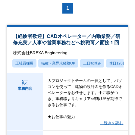
1
【経験者歓迎】CADオペレーター／内勤業務／研
修充実／人事や営業事務などへ挑戦可／面接１回
株式会社BREXA Engineering
正社員採用
職種・業界未経験OK
土日祝休み
休日120日以上
大プロジェクトチームの一員として、パソ
コンを使って、建物の設計図を作るCADオ
業務内容
ペレーターをお任せします。手に職がつ
き、事務職よりキャリア×年収UPが期待で
きるお仕事です。
★お仕事の魅力
…続きを読む