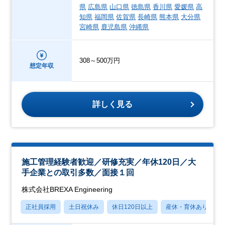
県
広島県
山口県
徳島県
香川県
愛媛県
高
知県
福岡県
佐賀県
長崎県
熊本県
大分県
宮崎県
鹿児島県
沖縄県
308～500万円
想定年収
詳しく見る
施工管理経験者歓迎／研修充実／年休120日／大
手企業との取引多数／面接１回
株式会社BREXA Engineering
正社員採用
土日祝休み
休日120日以上
産休・育休あり