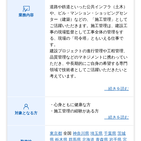
道路や鉄道といった公共インフラ（土木）
や、ビル・マンション・ショッピングセン
業務内容
ター（建築）などの、「施工管理」として
ご活躍いただきます。施工管理は、建設工
事の現場監督として工事全体の管理をす
る、現場の「司令塔」ともいえる仕事で
す。
建設プロジェクトの進行管理や工程管理、
品質管理などのマネジメントに携わってい
ただき、中長期的にご自身の希望する専門
領域で技術者としてご活躍いただきたいと
考えています。
…続きを読む
・心身ともに健康な方
・施工管理の経験がある方
対象となる方
…続きを読む
東京都
全国
神奈川県
埼玉県
千葉県
茨城
県
栃木県
群馬県
北海道
青森県
岩手県
宮