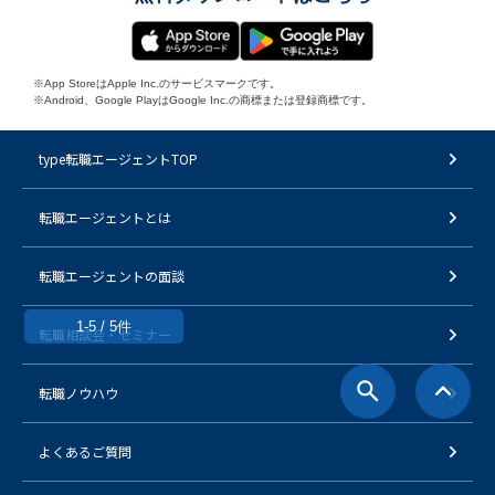
※App StoreはApple Inc.のサービスマークです。
※Android、Google PlayはGoogle Inc.の商標または登録商標です。
type転職エージェントTOP
転職エージェントとは
転職エージェントの面談
1-5 / 5件
転職相談会・セミナー
転職ノウハウ
よくあるご質問