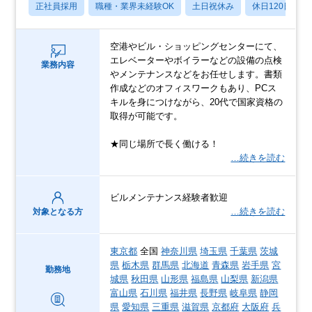
正社員採用
職種・業界未経験OK
土日祝休み
休日120日以上
空港やビル・ショッピングセンターにて、
エレベーターやボイラーなどの設備の点検
業務内容
やメンテナンスなどをお任せします。書類
作成などのオフィスワークもあり、PCス
キルを身につけながら、20代で国家資格の
取得が可能です。
★同じ場所で長く働ける！
…続きを読む
ビルメンテナンス経験者歓迎
…続きを読む
対象となる方
東京都
全国
神奈川県
埼玉県
千葉県
茨城
県
栃木県
群馬県
北海道
青森県
岩手県
宮
勤務地
城県
秋田県
山形県
福島県
山梨県
新潟県
富山県
石川県
福井県
長野県
岐阜県
静岡
県
愛知県
三重県
滋賀県
京都府
大阪府
兵