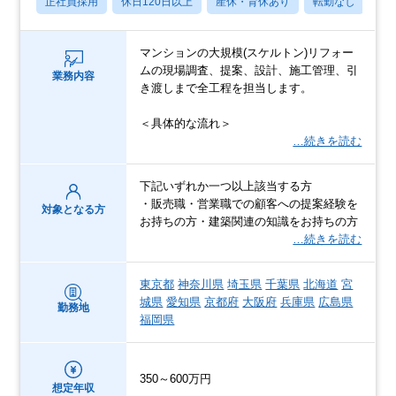
正社員採用
休日120日以上
産休・育休あり
転勤なし
フ
マンションの⼤規模(スケルトン)リフォー
ムの現場調査、提案、設計、施⼯管理、引
業務内容
き渡しまで全⼯程を担当します。
＜具体的な流れ＞
…続きを読む
下記いずれか一つ以上該当する方
・販売職・営業職での顧客への提案経験を
対象となる方
お持ちの方・建築関連の知識をお持ちの方
…続きを読む
東京都
神奈川県
埼玉県
千葉県
北海道
宮
城県
愛知県
京都府
大阪府
兵庫県
広島県
勤務地
福岡県
350～600万円
想定年収