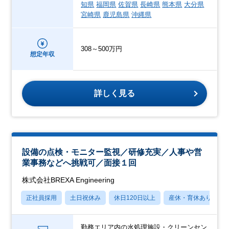
知県
福岡県
佐賀県
長崎県
熊本県
大分県
宮崎県
鹿児島県
沖縄県
308～500万円
想定年収
詳しく見る
設備の点検・モニター監視／研修充実／人事や営
業事務などへ挑戦可／面接１回
株式会社BREXA Engineering
正社員採用
土日祝休み
休日120日以上
産休・育休あり
勤務エリア内の水処理施設・クリーンセン