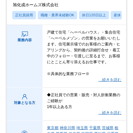
旭化成ホームズ株式会社
正社員採用
職種・業界未経験OK
休日120日以上
産休・育休
戸建て住宅「へーベルハウス」・集合住宅
「へーベルメゾン」の営業をお願いいたし
業務内容
ます。住宅展示場でのお客様のご案内・ヒ
アリングから、契約後の詳細打合せ・着工
中のフォロー・引渡しに至るまで、お客様
にとことん寄り添えるお仕事です。
※具体的な業務フロー※
…続きを読む
◆正社員での営業・販売・対人折衝業務の
ご経験が
対象となる方
1年以上ある方
…続きを読む
東京都
神奈川県
埼玉県
千葉県
茨城県
栃