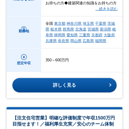
お持ちの方◆建築関連の知識をお持ちの方
…続きを読む
全国
東京都
神奈川県
埼玉県
千葉県
茨城
県
栃木県
群馬県
北海道
宮城県
新潟県
岐
勤務地
阜県
静岡県
愛知県
三重県
京都府
大阪府
兵庫県
奈良県
岡山県
広島県
福岡県
350～600万円
想定年収
詳しく見る
【注文住宅営業】明確な評価制度で年収1500万円
目指せます！／福利厚生充実／安心のチーム体制