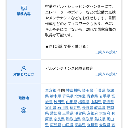
空港やビル・ショッピングセンターにて、
エレベーターやボイラーなどの設備の点検
業務内容
やメンテナンスなどをお任せします。書類
作成などのオフィスワークもあり、PCス
キルを身につけながら、20代で国家資格の
取得が可能です。
★同じ場所で長く働ける！
…続きを読む
ビルメンテナンス経験者歓迎
…続きを読む
対象となる方
東京都
全国
神奈川県
埼玉県
千葉県
茨城
県
栃木県
群馬県
北海道
青森県
岩手県
宮
勤務地
城県
秋田県
山形県
福島県
山梨県
新潟県
富山県
石川県
福井県
長野県
岐阜県
静岡
県
愛知県
三重県
滋賀県
京都府
大阪府
兵
庫県
奈良県
和歌山県
鳥取県
島根県
岡山
県
広島県
山口県
徳島県
香川県
愛媛県
高