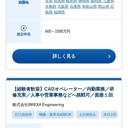
木県
群馬県
岐阜県
静岡県
愛知県
三重県
勤務地
京都府
大阪府
兵庫県
和歌山県
岡山県
広
島県
福岡県
600～1500万円
想定年収
詳しく見る
【経験者歓迎】CADオペレーター／内勤業務／研
修充実／人事や営業事務などへ挑戦可／面接１回
株式会社BREXA Engineering
正社員採用
職種・業界未経験OK
土日祝休み
休日120日以上