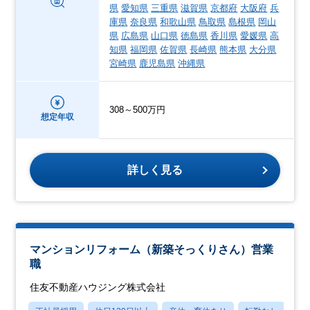
県
愛知県
三重県
滋賀県
京都府
大阪府
兵
庫県
奈良県
和歌山県
鳥取県
島根県
岡山
県
広島県
山口県
徳島県
香川県
愛媛県
高
知県
福岡県
佐賀県
長崎県
熊本県
大分県
宮崎県
鹿児島県
沖縄県
308～500万円
想定年収
詳しく見る
マンションリフォーム（新築そっくりさん）営業
職
住友不動産ハウジング株式会社