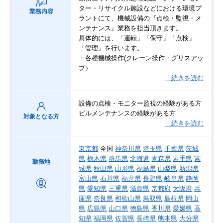
ター・リサイクル施設などにおける環境プ
業務内容
ラントにて、機械設備の『点検・監視・メ
ンテナンス』業務を担当頂きます。
具体的には、「運転」「保守」「点検」
「管理」を行います。
・各種機械操作(クレーン操作・グリスアッ
プ）
…続きを読む
設備の点検・モニター監視の経験がある方
ビルメンテナンスの経験がある方
対象となる方
…続きを読む
東京都
全国
神奈川県
埼玉県
千葉県
茨城
県
栃木県
群馬県
北海道
青森県
岩手県
宮
勤務地
城県
秋田県
山形県
福島県
山梨県
新潟県
富山県
石川県
福井県
長野県
岐阜県
静岡
県
愛知県
三重県
滋賀県
京都府
大阪府
兵
庫県
奈良県
和歌山県
鳥取県
島根県
岡山
県
広島県
山口県
徳島県
香川県
愛媛県
高
知県
福岡県
佐賀県
長崎県
熊本県
大分県