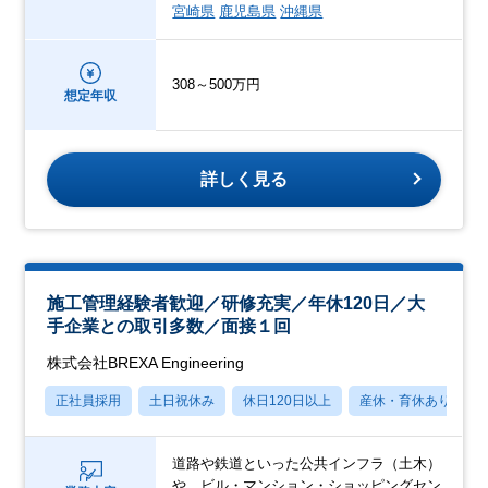
宮崎県
鹿児島県
沖縄県
308～500万円
想定年収
詳しく見る
施工管理経験者歓迎／研修充実／年休120日／大
手企業との取引多数／面接１回
株式会社BREXA Engineering
正社員採用
土日祝休み
休日120日以上
産休・育休あり
道路や鉄道といった公共インフラ（土木）
や、ビル・マンション・ショッピングセン