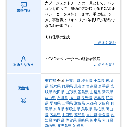
大プロジェクトチームの一員として、パソ
コンを使って、建物の設計図を作るCADオ
業務内容
ペレーターをお任せします。手に職がつ
き、事務職よりキャリア×年収UPが期待で
きるお仕事です。
★お仕事の魅力
…続きを読む
・CADオペレーターの経験者歓迎
…続きを読む
対象となる方
東京都
全国
神奈川県
埼玉県
千葉県
茨城
県
栃木県
群馬県
北海道
青森県
岩手県
宮
勤務地
城県
秋田県
山形県
福島県
山梨県
新潟県
富山県
石川県
福井県
長野県
岐阜県
静岡
県
愛知県
三重県
滋賀県
京都府
大阪府
兵
庫県
奈良県
和歌山県
鳥取県
島根県
岡山
県
広島県
山口県
徳島県
香川県
愛媛県
高
知県
福岡県
佐賀県
長崎県
熊本県
大分県
宮崎県
鹿児島県
沖縄県