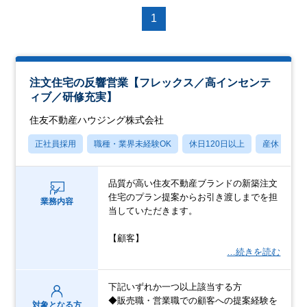
1
注文住宅の反響営業【フレックス／高インセンテ
ィブ／研修充実】
住友不動産ハウジング株式会社
正社員採用
職種・業界未経験OK
休日120日以上
産休・育休
品質が高い住友不動産ブランドの新築注文
住宅のプラン提案からお引き渡しまでを担
業務内容
当していただきます。
【顧客】
…続きを読む
下記いずれか一つ以上該当する方
◆販売職・営業職での顧客への提案経験を
対象となる方