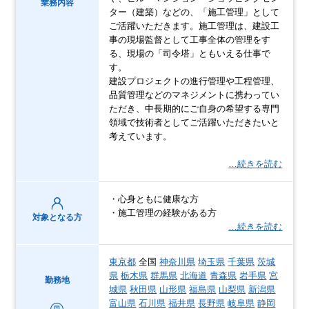
業務内容
ター（建築）などの、「施工管理」として
ご活躍いただきます。施工管理は、建設工
事の現場監督として工事全体の管理をす
る、現場の「司令塔」ともいえる仕事で
す。
建設プロジェクトの進行管理や工程管理、
品質管理などのマネジメントに携わってい
ただき、中長期的にご自身の希望する専門
領域で技術者としてご活躍いただきたいと
考えています。
…続きを読む
・心身ともに健康な方
・施工管理の経験がある方
対象となる方
…続きを読む
東京都
全国
神奈川県
埼玉県
千葉県
茨城
県
栃木県
群馬県
北海道
青森県
岩手県
宮
勤務地
城県
秋田県
山形県
福島県
山梨県
新潟県
富山県
石川県
福井県
長野県
岐阜県
静岡