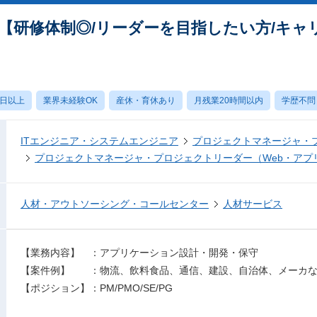
【研修体制◎/リーダーを目指したい方/キャ
0日以上
業界未経験OK
産休・育休あり
月残業20時間以内
学歴不問
ITエンジニア・システムエンジニア
プロジェクトマネージャ・
プロジェクトマネージャ・プロジェクトリーダー（Web・アプ
人材・アウトソーシング・コールセンター
人材サービス
【業務内容】 ：アプリケーション設計・開発・保守
【案件例】 ：物流、飲料食品、通信、建設、自治体、メーカ
【ポジション】：PM/PMO/SE/PG