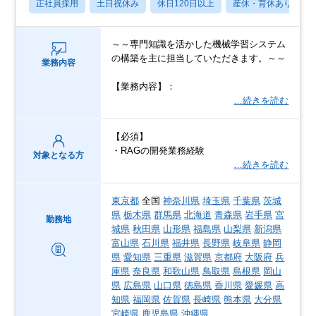
正社員採用
土日祝休み
休日120日以上
産休・育休あり
～～専門知識を活かした機械学習システム
の構築を主に担当していただきます。～～
業務内容
【業務内容】：
…続きを読む
【必須】
・RAGの開発業務経験
対象となる方
…続きを読む
東京都
全国
神奈川県
埼玉県
千葉県
茨城
県
栃木県
群馬県
北海道
青森県
岩手県
宮
勤務地
城県
秋田県
山形県
福島県
山梨県
新潟県
富山県
石川県
福井県
長野県
岐阜県
静岡
県
愛知県
三重県
滋賀県
京都府
大阪府
兵
庫県
奈良県
和歌山県
鳥取県
島根県
岡山
県
広島県
山口県
徳島県
香川県
愛媛県
高
知県
福岡県
佐賀県
長崎県
熊本県
大分県
宮崎県
鹿児島県
沖縄県