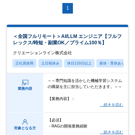
1
＜全国フルリモート＞AI/LLM エンジニア【フルフ
レックス/時短・副業OK／プライム100％】
クリエーションライン株式会社
正社員採用
土日祝休み
休日120日以上
産休・育休あり
～～専門知識を活かした機械学習システム
の構築を主に担当していただきます。～～
業務内容
【業務内容】：
…続きを読む
【必須】
・RAGの開発業務経験
対象となる方
…続きを読む