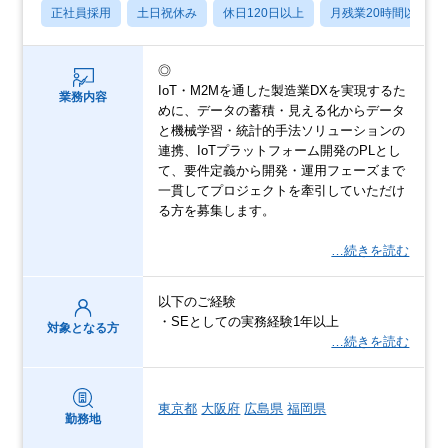
正社員採用
土日祝休み
休日120日以上
月残業20時間以内
◎
IoT・M2Mを通した製造業DXを実現するた
業務内容
めに、データの蓄積・見える化からデータ
と機械学習・統計的手法ソリューションの
連携、IoTプラットフォーム開発のPLとし
て、要件定義から開発・運用フェーズまで
一貫してプロジェクトを牽引していただけ
る方を募集します。
…続きを読む
以下のご経験
・SEとしての実務経験1年以上
対象となる方
…続きを読む
東京都
大阪府
広島県
福岡県
勤務地