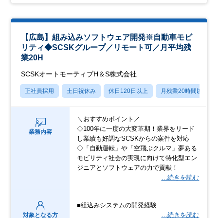
【広島】組み込みソフトウェア開発※自動車モビ
リティ◆SCSKグループ／リモート可／月平均残
業20H
SCSKオートモーティブH＆S株式会社
正社員採用
土日祝休み
休日120日以上
月残業20時間以内
＼おすすめポイント／
◇100年に一度の大変革期！業界をリード
業務内容
し業績も好調なSCSKからの案件を対応
◇「自動運転」や「空飛ぶクルマ」夢ある
モビリティ社会の実現に向けて特化型エン
ジニアとソフトウェアの力で貢献！
…続きを読む
■組込みシステムの開発経験
…続きを読む
対象となる方