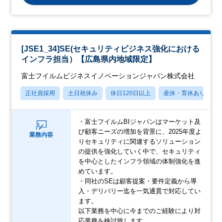
[JSE1_34]SE(セキュリティビジネス強化における
インフラ担当）【広島県内地域限定】
富士フイルムビジネスイノベーションジャパン株式会社
正社員採用
土日祝休み
休日120日以上
産休・育休あり
・富士フイルムBIジャパンはマーケット及
び顧客ニーズの増加を背景に、2025年度よ
業務内容
りセキュリティに関連するソリューション
の提供を強化していく中で、セキュリティ
を中心としたインフラ領域の体制強化を進
めています。
・同社のSEは顧客提案・要件定義から導
入・デリバリー迄を一気通貫で対応してい
ます。
以下業務を中心に今までのご経験により対
応業務を検討致します。