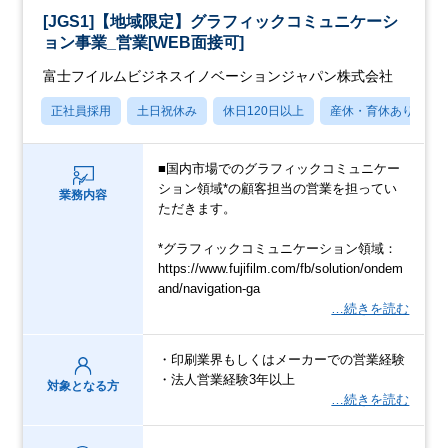
[JGS1]【地域限定】グラフィックコミュニケーシ
ョン事業_営業[WEB面接可]
富士フイルムビジネスイノベーションジャパン株式会社
正社員採用
土日祝休み
休日120日以上
産休・育休あり
■国内市場でのグラフィックコミュニケー
ション領域*の顧客担当の営業を担ってい
業務内容
ただきます。
*グラフィックコミュニケーション領域：
https://www.fujifilm.com/fb/solution/ondem
and/navigation-ga
…続きを読む
・印刷業界もしくはメーカーでの営業経験
・法人営業経験3年以上
対象となる方
…続きを読む