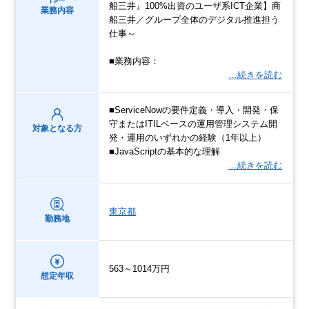
船三井』100%出資のユーザ系ICT企業】商
業務内容
船三井／グループ全体のデジタル推進担う
仕事～
■業務内容：
…続きを読む
■ServiceNowの要件定義・導入・開発・保
守またはITILベースの運用管理システム開
対象となる方
発・運用のいずれかの経験（1年以上）
■JavaScriptの基本的な理解
…続きを読む
東京都
勤務地
563～1014万円
想定年収