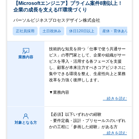
【Microsoftエンジニア】プライム案件8割以上！
企業の成長を支えるIT環境づくり
パーソルビジネスプロセスデザイン株式会社
正社員採用
土日祝休み
休日120日以上
産休・育休あり
技術的な知見を持つ「仕事で使う共通サー
ビス」の専門家として、企業や組織がサー
業務内容
ビスを導入・活用する各フェーズを支援
し、顧客が本来注力すべきコアビジネスに
集中できる環境を整え、生産性向上と業務
改革を力強く後押しします。
▼業務内容
…続きを読む
【必須】以下いずれかの経験
・要件定義・設計・プリセールスのいずれ
対象となる方
かの工程に「参画した経験」がある方
…続きを読む