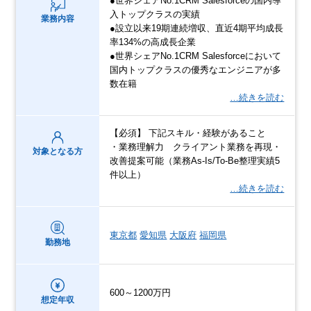
●世界シェアNo.1CRM Salesforceの国内導
入トップクラスの実績
業務内容
●設立以来19期連続増収、直近4期平均成長
率134%の高成長企業
●世界シェアNo.1CRM Salesforceにおいて
国内トップクラスの優秀なエンジニアが多
数在籍
…続きを読む
【必須】 下記スキル・経験があること
・業務理解力 クライアント業務を再現・
対象となる方
改善提案可能（業務As-Is/To-Be整理実績5
件以上）
…続きを読む
東京都
愛知県
大阪府
福岡県
勤務地
600～1200万円
想定年収