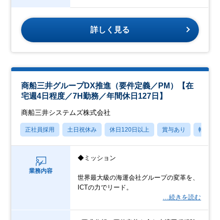
詳しく見る
商船三井グループDX推進（要件定義／PM）【在
宅週4日程度／7H勤務／年間休日127日】
商船三井システムズ株式会社
正社員採用
土日祝休み
休日120日以上
賞与あり
転勤な
◆ミッション
業務内容
世界最大級の海運会社グループの変革を、
ICTの力でリード。
…続きを読む