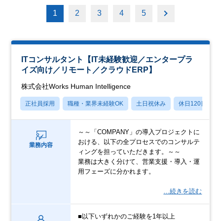
1
2
3
4
5
ITコンサルタント【IT未経験歓迎／エンタープラ
イズ向け／リモート／クラウドERP】
株式会社Works Human Intelligence
正社員採用
職種・業界未経験OK
土日祝休み
休日120日以上
～～「COMPANY」の導入プロジェクトに
おける、以下の全プロセスでのコンサルテ
業務内容
ィングを担っていただきます。～～
業務は大きく分けて、営業支援・導入・運
用フェーズに分かれます。
…続きを読む
■以下いずれかのご経験を1年以上