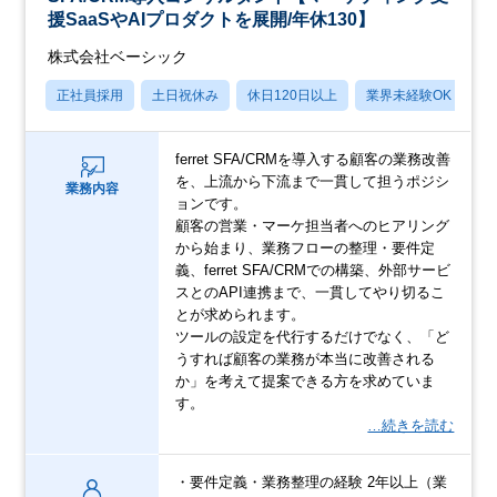
援SaaSやAIプロダクトを展開/年休130】
株式会社ベーシック
正社員採用
土日祝休み
休日120日以上
業界未経験OK
産
ferret SFA/CRMを導入する顧客の業務改善
を、上流から下流まで一貫して担うポジシ
業務内容
ョンです。
顧客の営業・マーケ担当者へのヒアリング
から始まり、業務フローの整理・要件定
義、ferret SFA/CRMでの構築、外部サービ
スとのAPI連携まで、一貫してやり切るこ
とが求められます。
ツールの設定を代行するだけでなく、「ど
うすれば顧客の業務が本当に改善される
か」を考えて提案できる方を求めていま
す。
…続きを読む
・要件定義・業務整理の経験 2年以上（業