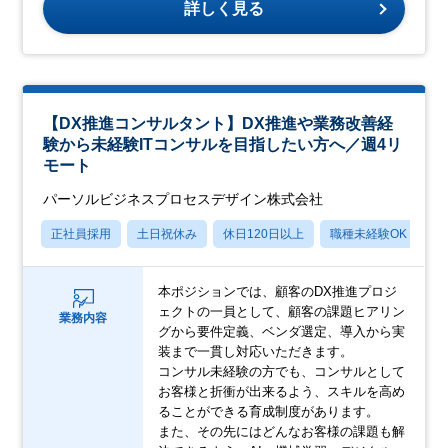
詳しく見る
【DX推進コンサルタント】DX推進や業務改善経
験から未経験ITコンサルを目指したい方へ／週4リ
モート
パーソルビジネスプロセスデザイン株式会社
正社員採用
土日祝休み
休日120日以上
職種未経験OK
産
本ポジションでは、顧客のDX推進プロジ
ェクトの一員として、顧客の課題ヒアリン
業務内容
グから要件定義、ベンダ選定、導入から実
装まで一貫し対応いただきます。
コンサル未経験の方でも、コンサルとして
お客様と折衝が出来るよう、スキルを高め
ることができる育成制度があります。
また、その先にはどんなお客様の課題も解