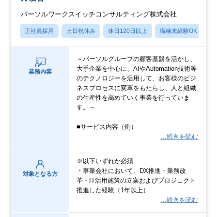
パーソルワークスイッチコンサルティング株式会社
正社員採用
土日祝休み
休日120日以上
職種未経験OK
産
～パーソルグループの顧客基盤を活かし、
大手企業を中心に、AIやAutomation技術等
業務内容
のテクノロジーを活用して、お客様のビジ
ネスプロセスに変革をもたらし、人と組織
の生産性を高めていく事業を行っていま
す。～
■サービス内容（例）
…続きを読む
※以下いずれか必須
・事業会社において、DX推進・業務改
対象となる方
革・IT活用施策の立案およびプロジェクト
推進した経験（1年以上）
…続きを読む