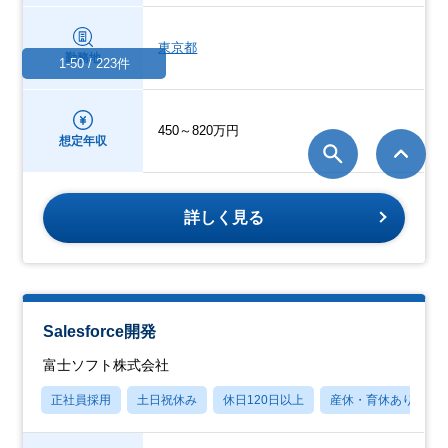
東京都
勤務地
1-50 / 223件
450～820万円
想定年収
詳しく見る
Salesforce開発
富士ソフト株式会社
正社員採用
土日祝休み
休日120日以上
産休・育休あり