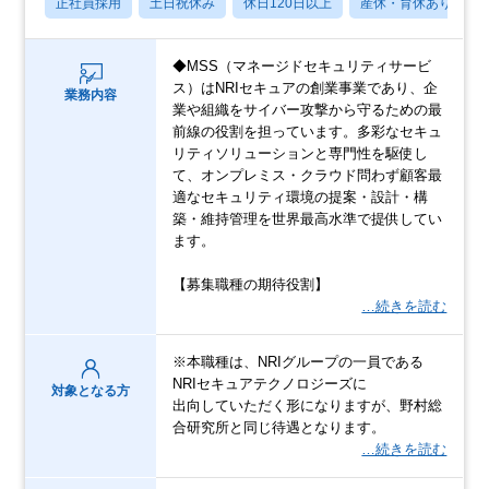
正社員採用
土日祝休み
休日120日以上
産休・育休あり
◆MSS（マネージドセキュリティサービ
ス）はNRIセキュアの創業事業であり、企
業務内容
業や組織をサイバー攻撃から守るための最
前線の役割を担っています。多彩なセキュ
リティソリューションと専門性を駆使し
て、オンプレミス・クラウド問わず顧客最
適なセキュリティ環境の提案・設計・構
築・維持管理を世界最高水準で提供してい
ます。
【募集職種の期待役割】
…続きを読む
※本職種は、NRIグループの一員である
NRIセキュアテクノロジーズに
対象となる方
出向していただく形になりますが、野村総
合研究所と同じ待遇となります。
…続きを読む