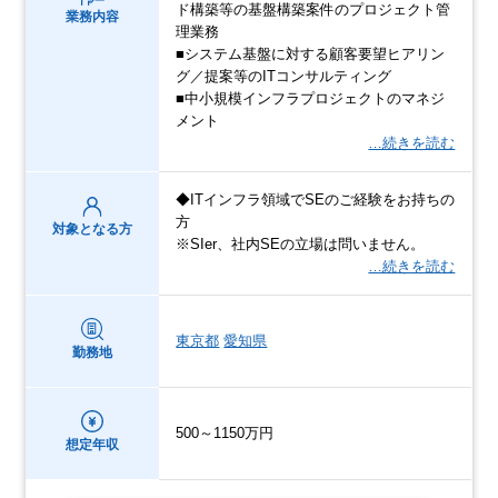
ド構築等の基盤構築案件のプロジェクト管
業務内容
理業務
■システム基盤に対する顧客要望ヒアリン
グ／提案等のITコンサルティング
■中小規模インフラプロジェクトのマネジ
メント
…続きを読む
◆ITインフラ領域でSEのご経験をお持ちの
方
対象となる方
※SIer、社内SEの立場は問いません。
…続きを読む
東京都
愛知県
勤務地
500～1150万円
想定年収