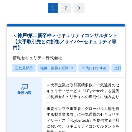
1
2
＜神戸/第二新卒枠＞セキュリティコンサルタント
【大手取引先との折衝／サイバーセキュリティ専
門】
情報セキュリティ株式会社
正社員採用
職種・業界未経験OK
20代におすすめ
土日祝休
～大手企業と取引実績多数／一気通貫のセ
キュリティサービス「i-Cybertech」を提供
業務内容
／制御セキュリティへの専門性に強みあり
～
重要インフラ事業者・グローバル工場を有
する製造業者向けに一気通貫のセキュリテ
ィサービス「i-Cybertech」を提供する当社
において、セキュリティコンサルタントを