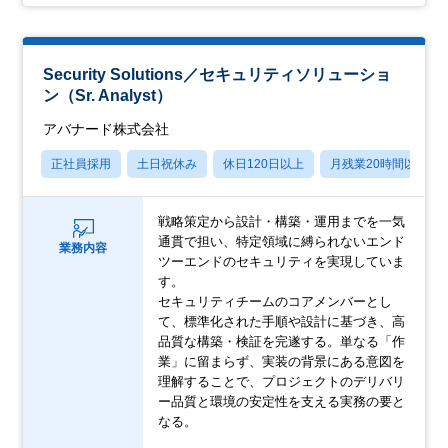
Security Solutions／セキュリティソリューショ
ン（Sr. Analyst）
アバナード株式会社
正社員採用
土日祝休み
休日120日以上
月残業20時間以内
戦略策定から設計・構築・運用までを一気
通貫で担い、特定領域に縛られないエンド
業務内容
ツーエンドのセキュリティを実現していま
す。
セキュリティチームのコアメンバーとし
て、標準化された手順や設計に基づき、高
品質な構築・検証を完遂する。単なる「作
業」に留まらず、実装の背景にある意図を
理解することで、プロジェクトのデリバリ
ー品質と環境の安定性を支える実務の要と
なる。