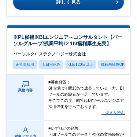
詳しく見る
※PL候補※BIエンジニア～コンサルタント【パー
ソルグループ/残業平均12.1h/福利厚生充実】
パーソルクロステクノロジー株式会社
正社員採用
土日祝休み
休日120日以上
職種未経験OK
月
■募集背景：
BI市場は年間15%で成長している一方、BI
業務内容
ツールの経験者が不足しています。
そこでこの度、同社はBIツールエンジニア
採用強化を行っております。
…続きを読む
■いずれかの経験
・BIツールでのデータ可視化の業務経験が
対象となる方