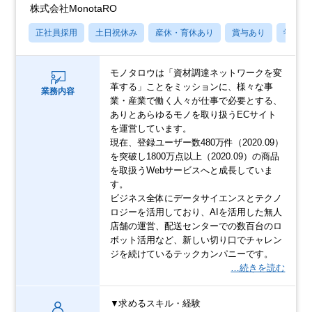
株式会社MonotaRO
正社員採用
土日祝休み
産休・育休あり
賞与あり
学歴不
モノタロウは「資材調達ネットワークを変
革する」ことをミッションに、様々な事
業務内容
業・産業で働く人々が仕事で必要とする、
ありとあらゆるモノを取り扱うECサイト
を運営しています。
現在、登録ユーザー数480万件（2020.09）
を突破し1800万点以上（2020.09）の商品
を取扱うWebサービスへと成長していま
す。
ビジネス全体にデータサイエンスとテクノ
ロジーを活用しており、AIを活用した無人
店舗の運営、配送センターでの数百台のロ
ボット活用など、新しい切り口でチャレン
ジを続けているテックカンパニーです。
…続きを読む
▼求めるスキル・経験