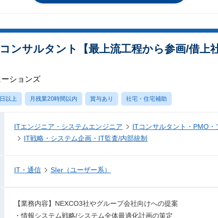
コンサルタント【最上流工程から参画/借上社宅
ューションズ
0日以上
月残業20時間以内
賞与あり
社宅・住宅補助
ITエンジニア・システムエンジニア
ITコンサルタント・PMO
IT戦略・システム企画・IT監査/内部統制
IT・通信
SIer（ユーザー系）
【業務内容】NEXCO3社やグループ会社向けへの提案
・情報システム戦略/システム全体最適化計画の策定