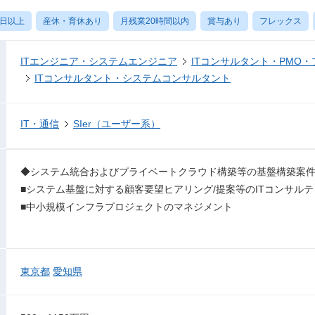
0日以上
産休・育休あり
月残業20時間以内
賞与あり
フレックス
ITエンジニア・システムエンジニア
ITコンサルタント・PMO
ITコンサルタント・システムコンサルタント
IT・通信
SIer（ユーザー系）
◆システム統合およびプライベートクラウド構築等の基盤構築案
■システム基盤に対する顧客要望ヒアリング/提案等のITコンサル
■中小規模インフラプロジェクトのマネジメント
東京都
愛知県