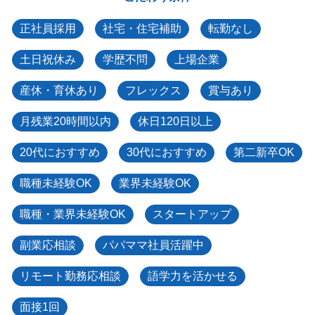
正社員採用
社宅・住宅補助
転勤なし
土日祝休み
学歴不問
上場企業
産休・育休あり
フレックス
賞与あり
月残業20時間以内
休日120日以上
20代におすすめ
30代におすすめ
第二新卒OK
職種未経験OK
業界未経験OK
職種・業界未経験OK
スタートアップ
副業応相談
パパママ社員活躍中
リモート勤務応相談
語学力を活かせる
面接1回