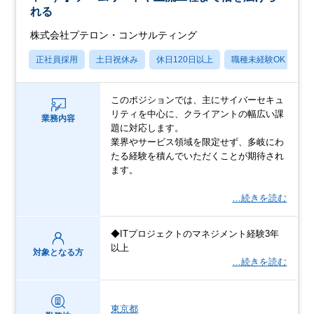
れる
株式会社プテロン・コンサルティング
正社員採用
土日祝休み
休日120日以上
職種未経験OK
産
このポジションでは、主にサイバーセキュ
リティを中心に、クライアントの幅広い課
業務内容
題に対応します。
業界やサービス領域を限定せず、多岐にわ
たる経験を積んでいただくことが期待され
ます。
…続きを読む
◆ITプロジェクトのマネジメント経験3年
以上
対象となる方
…続きを読む
東京都