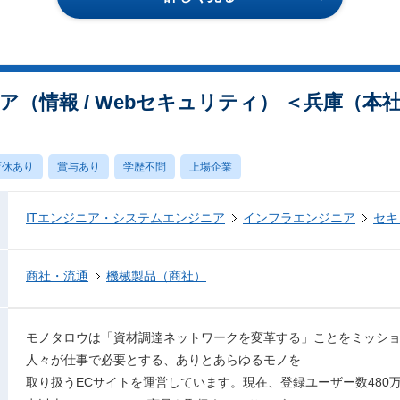
（情報 / Webセキュリティ） ＜兵庫（本
育休あり
賞与あり
学歴不問
上場企業
ITエンジニア・システムエンジニア
インフラエンジニア
セキ
商社・流通
機械製品（商社）
モノタロウは「資材調達ネットワークを変革する」ことをミッシ
人々が仕事で必要とする、ありとあらゆるモノを
取り扱うECサイトを運営しています。現在、登録ユーザー数480万件（