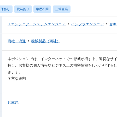
育休あり
賞与あり
学歴不問
上場企業
ITエンジニア・システムエンジニア
インフラエンジニア
セキ
商社・流通
機械製品（商社）
本ポジションでは、インターネットでの脅威が増す中、適切なサ
持し、お客様の個人情報やビジネス上の機密情報をしっかり守る
きます。
▼主な役割
兵庫県