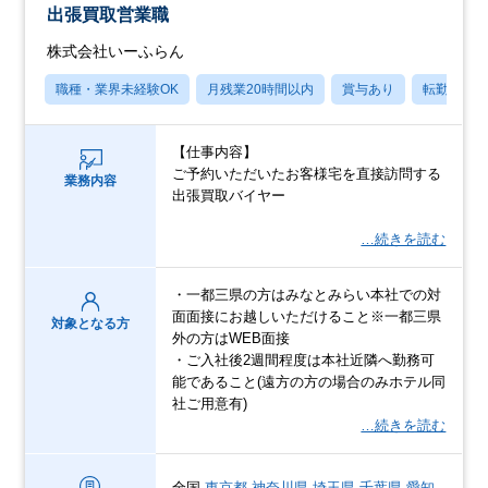
出張買取営業職
株式会社いーふらん
職種・業界未経験OK
月残業20時間以内
賞与あり
転勤なし
【仕事内容】
ご予約いただいたお客様宅を直接訪問する
業務内容
出張買取バイヤー
…続きを読む
・一都三県の方はみなとみらい本社での対
面面接にお越しいただけること※一都三県
対象となる方
外の方はWEB面接
・ご入社後2週間程度は本社近隣へ勤務可
能であること(遠方の方の場合のみホテル同
社ご用意有)
…続きを読む
全国
東京都
神奈川県
埼玉県
千葉県
愛知