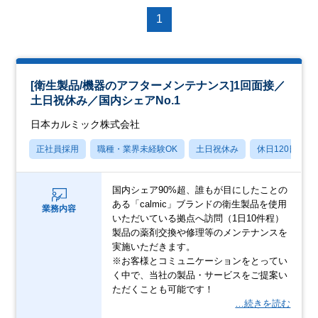
1
[衛生製品/機器のアフターメンテナンス]1回面接／
土日祝休み／国内シェアNo.1
日本カルミック株式会社
正社員採用
職種・業界未経験OK
土日祝休み
休日120日以上
国内シェア90%超、誰もが目にしたことの
ある「calmic」ブランドの衛生製品を使用
業務内容
いただいている拠点へ訪問（1日10件程）
製品の薬剤交換や修理等のメンテナンスを
実施いただきます。
※お客様とコミュニケーションをとってい
く中で、当社の製品・サービスをご提案い
ただくことも可能です！
…続きを読む