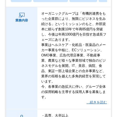
オーガニックグループは「有機的連携をも
った企業群により、無限にビジネスを生み
業務内容
続ける」というミッションのもと、外部資
本に頼らず創業10年で年商85億円を突破
し、今後は年商1000億円を目指す急成長フ
ェーズにあります。
事業はヘルスケア・化粧品・医薬品のメー
カー事業を中核に、ECソリューション、
OMO事業、広告代理店事業、不動産事
業、農業など様々な事業領域で独自のビジ
ネスモデルを展開。IT、美容、病院、食
品、東証一部上場企業との合弁事業など、
業界の垣根を越えた多角的経営を実現して
います。
今、各事業の急拡大に伴い、グループ全体
の採用戦略を主導する採用人事を募集しま
す。
…続きを読む
・高専、大卒以上