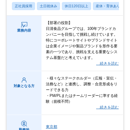
正社員採用
土日祝休み
休日120日以上
産休・育休あり
【部署の役割】
日清食品グループでは、100年ブランドカ
業務内容
ンパニーを目指して挑戦し続けています。
特にコーポレートサイトやブランドサイト
は企業イメージや製品ブランドを形作る要
素の一つであり、挑戦を支える重要なシス
テム基盤だと考えています。
…続きを読む
・様々なステークホルダー（広報・宣伝・
法務など）と連携し、調整・合意形成をリ
対象となる方
ードできる力
・PM/PLまたはチームリーダーに準する経
験（規模不問）
…続きを読む
東京都
勤務地