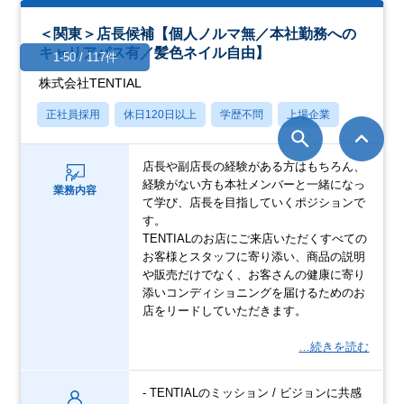
＜関東＞店長候補【個人ノルマ無／本社勤務への
キャリアパス有／髪色ネイル自由】
1-50 / 117件
株式会社TENTIAL
正社員採用
休日120日以上
学歴不問
上場企業
店長や副店長の経験がある方はもちろん、
経験がない方も本社メンバーと一緒になっ
業務内容
て学び、店長を目指していくポジションで
す。
TENTIALのお店にご来店いただくすべての
お客様とスタッフに寄り添い、商品の説明
や販売だけでなく、お客さんの健康に寄り
添いコンディショニングを届けるためのお
店をリードしていただきます。
…続きを読む
- TENTIALのミッション / ビジョンに共感