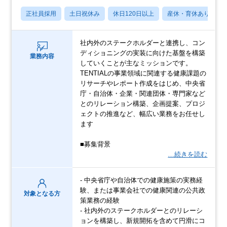
正社員採用
土日祝休み
休日120日以上
産休・育休あり
社内外のステークホルダーと連携し、コン
ディショニングの実装に向けた基盤を構築
業務内容
していくことが主なミッションです。
TENTIALの事業領域に関連する健康課題の
リサーチやレポート作成をはじめ、中央省
庁・自治体・企業・関連団体・専門家など
とのリレーション構築、企画提案、プロジ
ェクトの推進など、幅広い業務をお任せし
ます
■募集背景
…続きを読む
- 中央省庁や自治体での健康施策の実務経
験、または事業会社での健康関連の公共政
対象となる方
策業務の経験
- 社内外のステークホルダーとのリレーシ
ョンを構築し、新規開拓を含めて円滑にコ