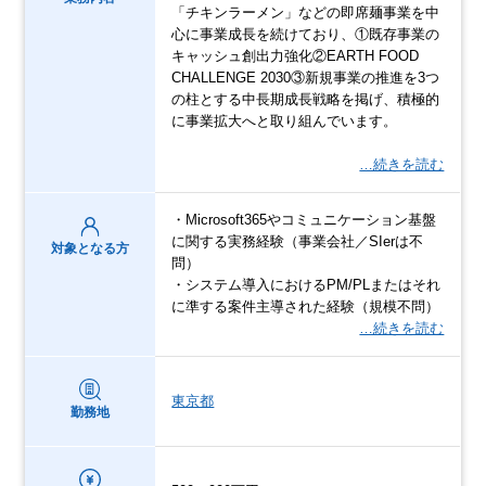
「チキンラーメン」などの即席麺事業を中
心に事業成長を続けており、①既存事業の
キャッシュ創出力強化②EARTH FOOD
CHALLENGE 2030③新規事業の推進を3つ
の柱とする中長期成長戦略を掲げ、積極的
に事業拡大へと取り組んでいます。
…続きを読む
・Microsoft365やコミュニケーション基盤
に関する実務経験（事業会社／SIerは不
対象となる方
問）
・システム導入におけるPM/PLまたはそれ
に準する案件主導された経験（規模不問）
…続きを読む
東京都
勤務地