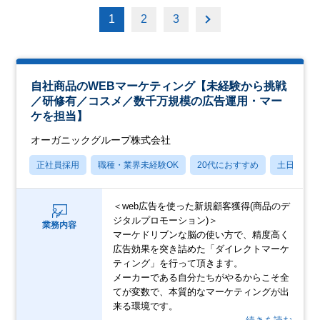
1
2
3
自社商品のWEBマーケティング【未経験から挑戦
／研修有／コスメ／数千万規模の広告運用・マー
ケを担当】
オーガニックグループ株式会社
正社員採用
職種・業界未経験OK
20代におすすめ
土日祝休
＜web広告を使った新規顧客獲得(商品のデ
ジタルプロモーション)＞
業務内容
マーケドリブンな脳の使い方で、精度高く
広告効果を突き詰めた「ダイレクトマーケ
ティング」を行って頂きます。
メーカーである自分たちがやるからこそ全
てが変数で、本質的なマーケティングが出
来る環境です。