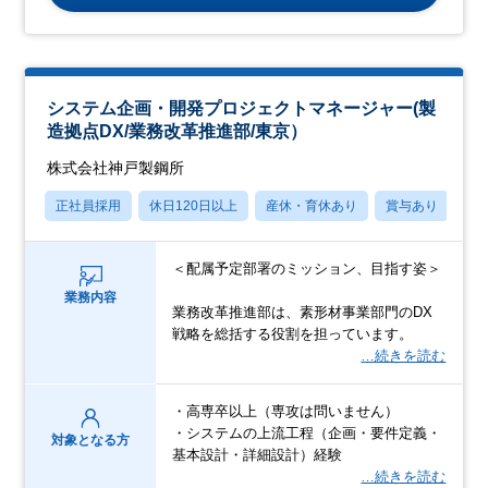
システム企画・開発プロジェクトマネージャー(製
造拠点DX/業務改革推進部/東京）
株式会社神戸製鋼所
正社員採用
休日120日以上
産休・育休あり
賞与あり
フ
＜配属予定部署のミッション、目指す姿＞
業務内容
業務改革推進部は、素形材事業部門のDX
戦略を総括する役割を担っています。
…続きを読む
・高専卒以上（専攻は問いません）
・システムの上流工程（企画・要件定義・
対象となる方
基本設計・詳細設計）経験
…続きを読む