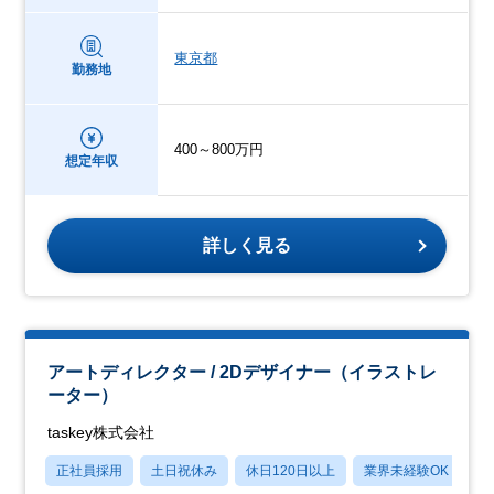
東京都
勤務地
400～800万円
想定年収
詳しく見る
アートディレクター / 2Dデザイナー（イラストレ
ーター）
taskey株式会社
正社員採用
土日祝休み
休日120日以上
業界未経験OK
産