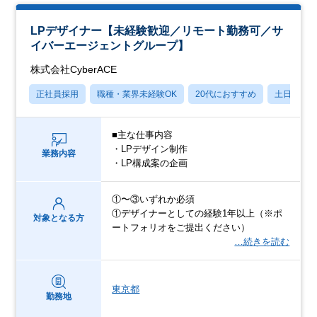
LPデザイナー【未経験歓迎／リモート勤務可／サ
イバーエージェントグループ】
株式会社CyberACE
正社員採用
職種・業界未経験OK
20代におすすめ
土日祝休
■主な仕事内容
・LPデザイン制作
業務内容
・LP構成案の企画
①〜③いずれか必須
①デザイナーとしての経験1年以上（※ポ
対象となる方
ートフォリオをご提出ください）
…続きを読む
東京都
勤務地