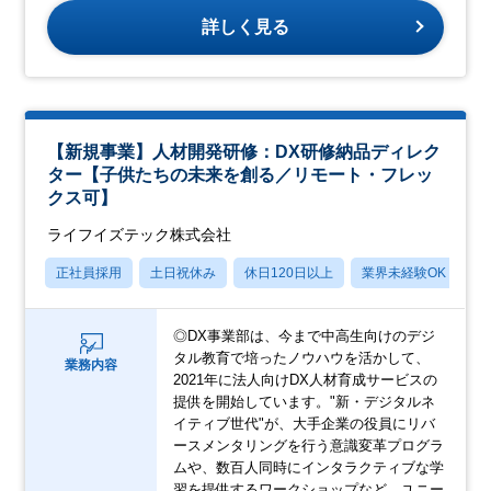
詳しく見る
【新規事業】人材開発研修：DX研修納品ディレク
ター【子供たちの未来を創る／リモート・フレッ
クス可】
ライフイズテック株式会社
正社員採用
土日祝休み
休日120日以上
業界未経験OK
賞
◎DX事業部は、今まで中高生向けのデジ
タル教育で培ったノウハウを活かして、
業務内容
2021年に法人向けDX人材育成サービスの
提供を開始しています。"新・デジタルネ
イティブ世代"が、大手企業の役員にリバ
ースメンタリングを行う意識変革プログラ
ムや、数百人同時にインタラクティブな学
習を提供するワークショップなど、ユニー