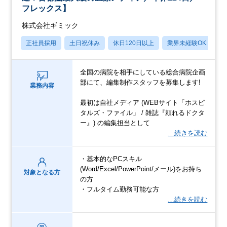
フレックス】
株式会社ギミック
正社員採用
土日祝休み
休日120日以上
業界未経験OK
産
全国の病院を相手にしている総合病院企画
部にて、編集制作スタッフを募集します!
業務内容
最初は自社メディア (WEBサイト「ホスピ
タルズ・ファイル」 / 雑誌『頼れるドクタ
ー』) の編集担当として
…続きを読む
・基本的なPCスキル
(Word/Excel/PowerPoint/メール)をお持ち
対象となる方
の方
・フルタイム勤務可能な方
…続きを読む