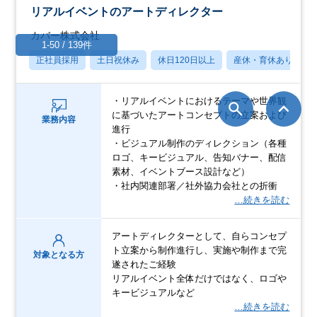
リアルイベントのアートディレクター
カバー株式会社
1-50 / 139件
正社員採用
土日祝休み
休日120日以上
産休・育休あり
・リアルイベントにおけるテーマや世界観
に基づいたアートコンセプトの立案および
業務内容
進行
・ビジュアル制作のディレクション（各種
ロゴ、キービジュアル、告知バナー、配信
素材、イベントブース設計など）
・社内関連部署／社外協力会社との折衝
…続きを読む
アートディレクターとして、自らコンセプ
ト立案から制作進行し、実施や制作まで完
対象となる方
遂されたご経験
リアルイベント全体だけではなく、ロゴや
キービジュアルなど
…続きを読む