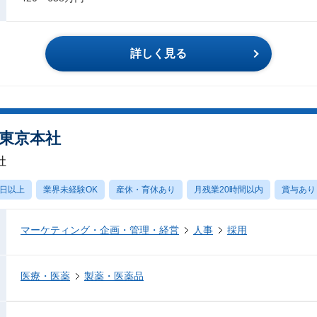
詳しく見る
/東京本社
社
0日以上
業界未経験OK
産休・育休あり
月残業20時間以内
賞与あり
マーケティング・企画・管理・経営
人事
採用
医療・医薬
製薬・医薬品