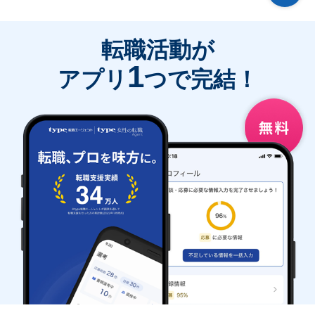
転職活動が
1
アプリ
つで完結！