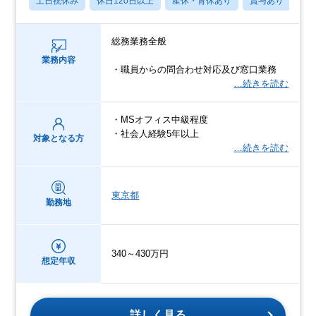
土日祝休み
休日120日以上
産休・育休あり
賞与あり
転
総務業務全般
業務内容
・職員からの問合わせ対応及び窓口業務
…続きを読む
・MSオフィス中級程度
・社会人経験5年以上
対象となる方
…続きを読む
東京都
勤務地
340～430万円
想定年収
詳しく見る