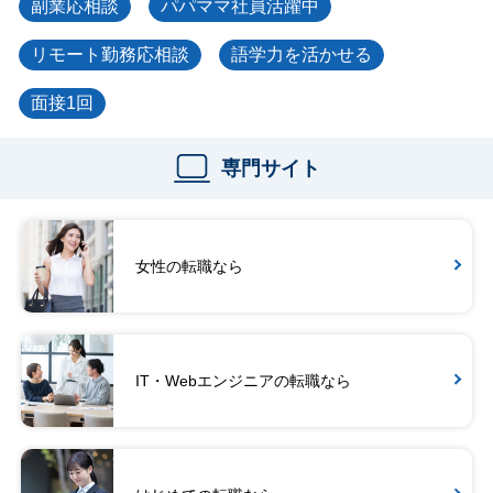
副業応相談
パパママ社員活躍中
リモート勤務応相談
語学力を活かせる
面接1回
専門サイト
女性の転職なら
IT・Webエンジニアの転職なら