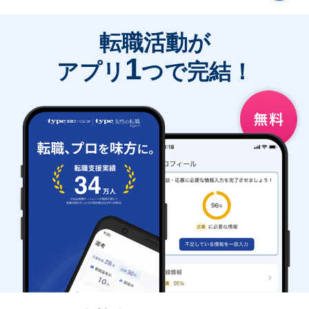
転職活動が
1
アプリ
つで完結！