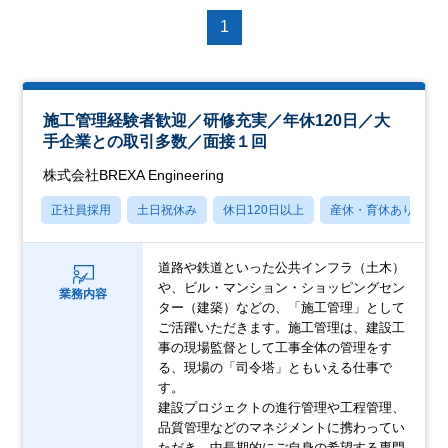
1
施工管理経験者歓迎／研修充実／年休120日／大
手企業との取引多数／面接１回
株式会社BREXA Engineering
正社員採用
土日祝休み
休日120日以上
産休・育休あり
道路や鉄道といった公共インフラ（土木）
や、ビル・マンション・ショッピングセン
業務内容
ター（建築）などの、「施工管理」として
ご活躍いただきます。施工管理は、建設工
事の現場監督として工事全体の管理をす
る、現場の「司令塔」ともいえる仕事で
す。
建設プロジェクトの進行管理や工程管理、
品質管理などのマネジメントに携わってい
ただき、中長期的にご自身の希望する専門