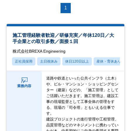
1
施工管理経験者歓迎／研修充実／年休120日／大
手企業との取引多数／面接１回
株式会社BREXA Engineering
正社員採用
土日祝休み
休日120日以上
産休・育休あり
道路や鉄道といった公共インフラ（土木）
や、ビル・マンション・ショッピングセン
業務内容
ター（建築）などの、「施工管理」として
ご活躍いただきます。施工管理は、建設工
事の現場監督として工事全体の管理をす
る、現場の「司令塔」ともいえる仕事で
す。
建設プロジェクトの進行管理や工程管理、
品質管理などのマネジメントに携わってい
ただき、中長期的にご自身の希望する専門