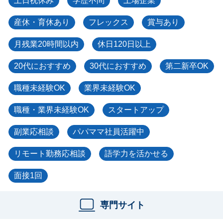
土日祝休み
学歴不問
上場企業
産休・育休あり
フレックス
賞与あり
月残業20時間以内
休日120日以上
20代におすすめ
30代におすすめ
第二新卒OK
職種未経験OK
業界未経験OK
職種・業界未経験OK
スタートアップ
副業応相談
パパママ社員活躍中
リモート勤務応相談
語学力を活かせる
面接1回
専門サイト