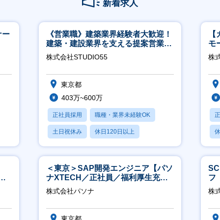
新着求人
ナー
《営業職》建築業界経験者大歓迎！
【
建築・建設業界を支える提案営業職
モ
│年休125日◎フレックス
万
株式会社STUDIO55
株式
東京都
403万~600万
正社員採用
職種・業界未経験OK
土日祝休み
休日120日以上
休
産休・育休あり
＜東京＞SAP開発エンジニア【パソ
S
サ
ナXTECH／正社員／福利厚生充実
フ
／直
◎】
迎
株式会社パソナ
株
東京都