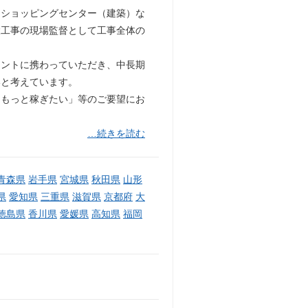
・ショッピングセンター（建築）な
設工事の現場監督として工事全体の
メントに携わっていただき、中長期
いと考えています。
「もっと稼ぎたい」等のご要望にお
…続きを読む
青森県
岩手県
宮城県
秋田県
山形
県
愛知県
三重県
滋賀県
京都府
大
徳島県
香川県
愛媛県
高知県
福岡