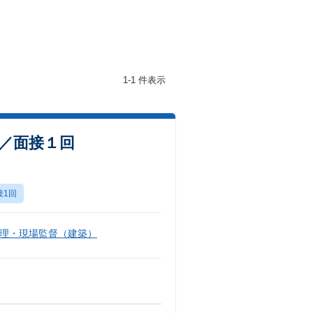
1-1 件表示
数／面接１回
接1回
理・現場監督（建築）