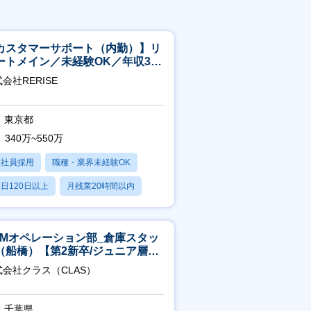
カスタマーサポート（内勤）】リ
ートメイン／未経験OK／年収340
～／年間休日125日
会社RERISE
東京都
340万~550万
正社員採用
職種・業界未経験OK
日120日以上
月残業20時間以内
賞与あり
CMオペレーション部_倉庫スタッ
（船橋）【第2新卒/ジュニア層歓
】
式会社クラス（CLAS）
千葉県