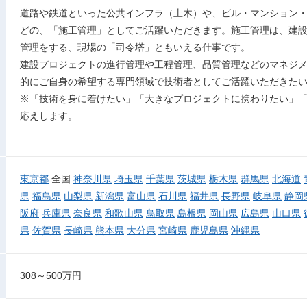
道路や鉄道といった公共インフラ（土木）や、ビル・マンション
どの、「施工管理」としてご活躍いただきます。施工管理は、建
管理をする、現場の「司令塔」ともいえる仕事です。
建設プロジェクトの進行管理や工程管理、品質管理などのマネジ
的にご自身の希望する専門領域で技術者としてご活躍いただきた
※「技術を身に着けたい」「大きなプロジェクトに携わりたい」
応えします。
東京都
全国
神奈川県
埼玉県
千葉県
茨城県
栃木県
群馬県
北海道
県
福島県
山梨県
新潟県
富山県
石川県
福井県
長野県
岐阜県
静岡
阪府
兵庫県
奈良県
和歌山県
鳥取県
島根県
岡山県
広島県
山口県
県
佐賀県
長崎県
熊本県
大分県
宮崎県
鹿児島県
沖縄県
308～500万円