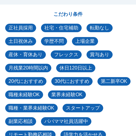
こだわり条件
正社員採用
社宅・住宅補助
転勤なし
土日祝休み
学歴不問
上場企業
産休・育休あり
フレックス
賞与あり
月残業20時間以内
休日120日以上
20代におすすめ
30代におすすめ
第二新卒OK
職種未経験OK
業界未経験OK
職種・業界未経験OK
スタートアップ
副業応相談
パパママ社員活躍中
リモート勤務応相談
語学力を活かせる