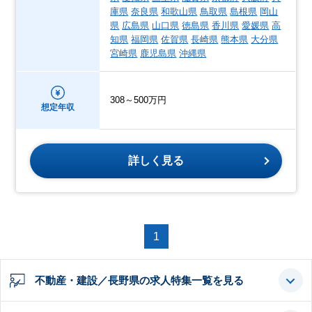
庫県
奈良県
和歌山県
鳥取県
島根県
岡山
県
広島県
山口県
徳島県
香川県
愛媛県
高
知県
福岡県
佐賀県
長崎県
熊本県
大分県
宮崎県
鹿児島県
沖縄県
308～500万円
想定年収
詳しく見る
1
不動産・建設／長野県の求人特集一覧を見る