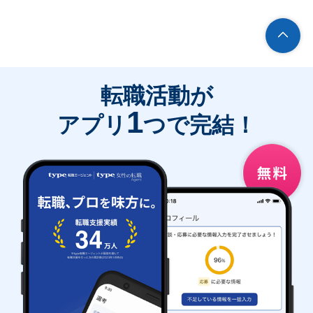
転職活動が
1
アプリ
つで完結！