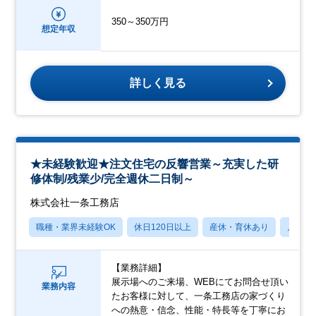
350～350万円
想定年収
詳しく見る
★未経験歓迎★注文住宅の反響営業～充実した研
修体制/残業少/完全週休二日制～
株式会社一条工務店
職種・業界未経験OK
休日120日以上
産休・育休あり
月残業
【業務詳細】
展示場へのご来場、WEBにてお問合せ頂い
業務内容
たお客様に対して、一条工務店の家づくり
への熱意・信念、性能・特長等を丁寧にお