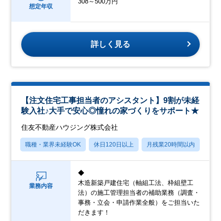
308～500万円
想定年収
詳しく見る
【注文住宅工事担当者のアシスタント】9割が未経
験入社♪大手で安心◎憧れの家づくりをサポート★
住友不動産ハウジング株式会社
職種・業界未経験OK
休日120日以上
月残業20時間以内
転勤
◆
木造新築戸建住宅（軸組工法、枠組壁工
業務内容
法）の施工管理担当者の補助業務（調査・
事務・立会・申請作業全般）をご担当いた
だきます！