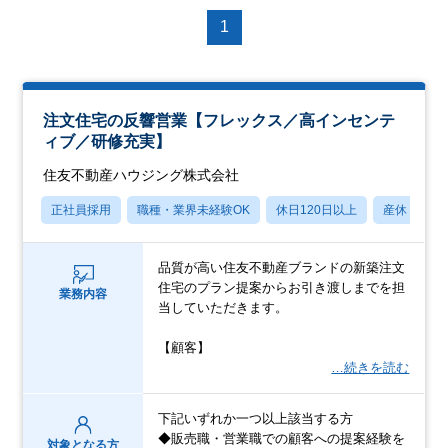
1
注文住宅の反響営業【フレックス／高インセンテ
ィブ／研修充実】
住友不動産ハウジング株式会社
正社員採用
職種・業界未経験OK
休日120日以上
産休・育休
品質が高い住友不動産ブランドの新築注文
住宅のプラン提案からお引き渡しまでを担
業務内容
当していただきます。
【顧客】
…続きを読む
下記いずれか一つ以上該当する方
◆販売職・営業職での顧客への提案経験を
対象となる方