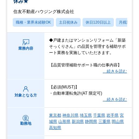
休み★
住友不動産ハウジング株式会社
職種・業界未経験OK
土日祝休み
休日120日以上
月残業20
◆戸建またはマンションリフォーム「新築
そっくりさん」の品質を管理する補助サポ
業務内容
ート業務を実施していただきます。
【品質管理補助サポート職の仕事内容】
…続きを読む
【必須(MUST)】
・自動車運転免許(AT 限定可)
対象となる方
…続きを読む
東京都
神奈川県
埼玉県
千葉県
岩手県
宮
城県
山形県
新潟県
静岡県
三重県
岡山県
勤務地
高知県