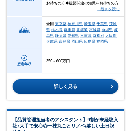
お持ちの方◆建築関連の知識をお持ちの方
…続きを読む
全国
東京都
神奈川県
埼玉県
千葉県
茨城
県
栃木県
群馬県
北海道
宮城県
新潟県
岐
勤務地
阜県
静岡県
愛知県
三重県
京都府
大阪府
兵庫県
奈良県
岡山県
広島県
福岡県
350～600万円
想定年収
詳しく見る
【品質管理担当者のアシスタント】9割が未経験入
社♪大手で安心◎一棟丸ごとリノベ/嬉しい土日祝