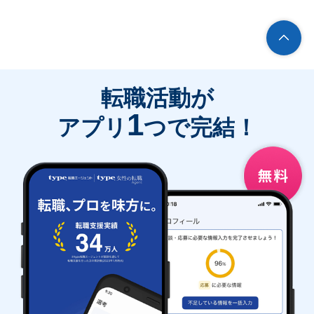
転職活動が
1
アプリ
つで完結！