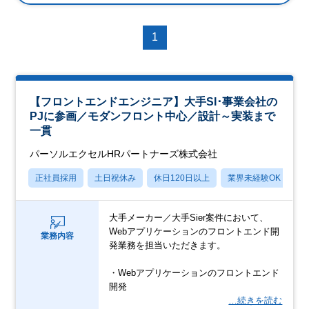
1
【フロントエンドエンジニア】大手SI･事業会社の
PJに参画／モダンフロント中心／設計～実装まで
一貫
パーソルエクセルHRパートナーズ株式会社
正社員採用
土日祝休み
休日120日以上
業界未経験OK
月
大手メーカー／大手Sier案件において、
Webアプリケーションのフロントエンド開
業務内容
発業務を担当いただきます。
・Webアプリケーションのフロントエンド
開発
…続きを読む