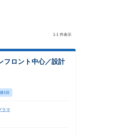
1-1 件表示
ダンフロント中心／設計
接1回
グラマ