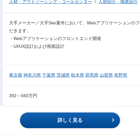
人材・アウトソーシング・コールセンター
人材紹介・職業紹介
大手メーカー／大手Sier案件において、Webアプリケーションの
だきます。
・Webアプリケーションのフロントエンド開発
・UI/UX設計および画面設計
東京都
神奈川県
千葉県
茨城県
栃木県
群馬県
山梨県
長野県
392～560万円
詳しく見る