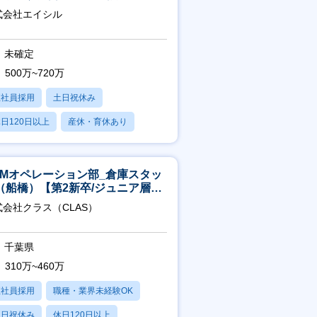
/完休2日/上流案件多数】
式会社エイシル
未確定
500万~720万
正社員採用
土日祝休み
日120日以上
産休・育休あり
残業20時間以内
CMオペレーション部_倉庫スタッ
（船橋）【第2新卒/ジュニア層歓
】
式会社クラス（CLAS）
千葉県
310万~460万
正社員採用
職種・業界未経験OK
土日祝休み
休日120日以上