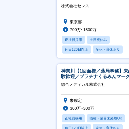
株式会社セレス
東京都
700万~1500万
正社員採用
土日祝休み
休日120日以上
産休・育休あり
賞与あり
神奈川【1回面接／薬局事務】未
験歓迎／プラチナくるみんマー
得／月平均残業13h／年休126日
総合メディカル株式会社
未確定
300万~300万
正社員採用
職種・業界未経験OK
休日120日以上
産休・育休あり