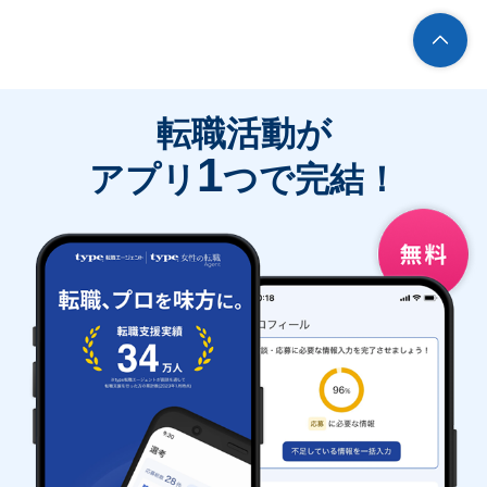
転職活動が
1
アプリ
つで完結！