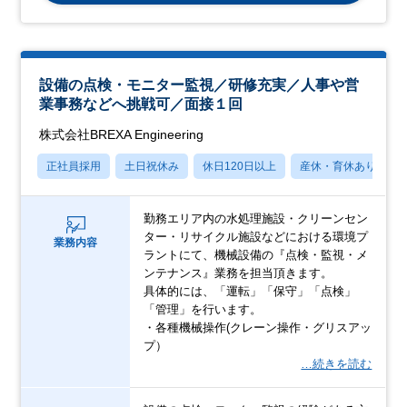
設備の点検・モニター監視／研修充実／人事や営
業事務などへ挑戦可／面接１回
株式会社BREXA Engineering
正社員採用
土日祝休み
休日120日以上
産休・育休あり
勤務エリア内の水処理施設・クリーンセン
ター・リサイクル施設などにおける環境プ
業務内容
ラントにて、機械設備の『点検・監視・メ
ンテナンス』業務を担当頂きます。
具体的には、「運転」「保守」「点検」
「管理」を行います。
・各種機械操作(クレーン操作・グリスアッ
プ）
…続きを読む