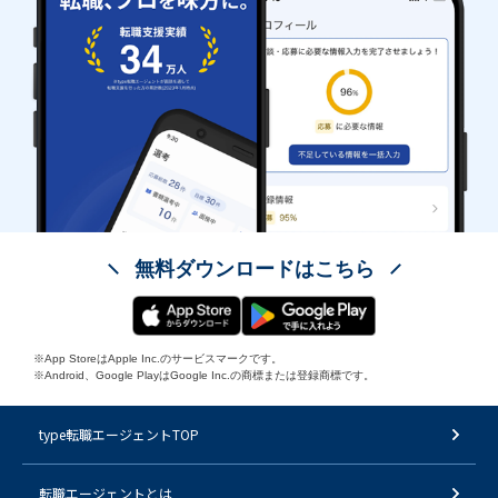
無料ダウンロードはこちら
※App StoreはApple Inc.のサービスマークです。
※Android、Google PlayはGoogle Inc.の商標または登録商標です。
type転職エージェントTOP
転職エージェントとは