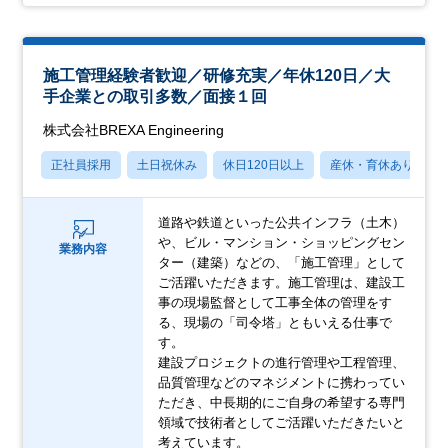
施工管理経験者歓迎／研修充実／年休120日／大
手企業との取引多数／面接１回
株式会社BREXA Engineering
正社員採用
土日祝休み
休日120日以上
産休・育休あり
道路や鉄道といった公共インフラ（土木）
や、ビル・マンション・ショッピングセン
業務内容
ター（建築）などの、「施工管理」として
ご活躍いただきます。施工管理は、建設工
事の現場監督として工事全体の管理をす
る、現場の「司令塔」ともいえる仕事で
す。
建設プロジェクトの進行管理や工程管理、
品質管理などのマネジメントに携わってい
ただき、中長期的にご自身の希望する専門
領域で技術者としてご活躍いただきたいと
考えています。