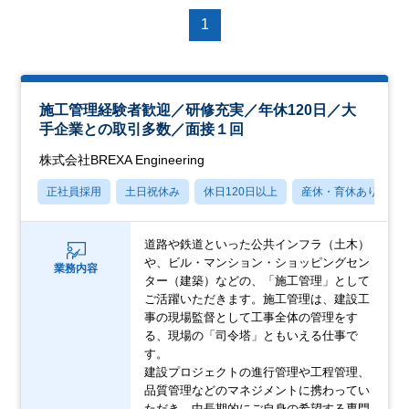
1
施工管理経験者歓迎／研修充実／年休120日／大
手企業との取引多数／面接１回
株式会社BREXA Engineering
正社員採用
土日祝休み
休日120日以上
産休・育休あり
道路や鉄道といった公共インフラ（土木）
や、ビル・マンション・ショッピングセン
業務内容
ター（建築）などの、「施工管理」として
ご活躍いただきます。施工管理は、建設工
事の現場監督として工事全体の管理をす
る、現場の「司令塔」ともいえる仕事で
す。
建設プロジェクトの進行管理や工程管理、
品質管理などのマネジメントに携わってい
ただき、中長期的にご自身の希望する専門