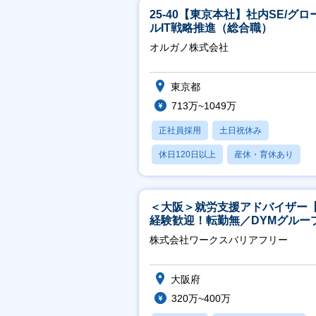
25-40【東京本社】社内SE/グロ
ルIT戦略推進（総合職）
オルガノ株式会社
東京都
713万~1049万
正社員採用
土日祝休み
休日120日以上
産休・育休あり
月残業20時間以内
＜大阪＞就労支援アドバイザー
経験歓迎！転勤無／DYMグルー
ホスピタリティ高い方歓迎／土
株式会社ワークスバリアフリー
祝】
大阪府
320万~400万