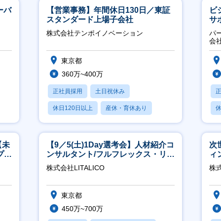
ーバ
【営業事務】年間休日130日／東証
ビ
スタンダード上場子会社
サ
力
株式会社テンポイノベーション
パ
推
会
東京都
360万~400万
正社員採用
土日祝休み
休日120日以上
産休・育休あり
休
賞与あり
【未
【9／5(土)1Day選考会】人材紹介コ
次
プ／
ンサルタント/フルフレックス・リモ
ィ
日
ート/育休最長6年取得可
株式会社LITALICO
株
東京都
450万~700万