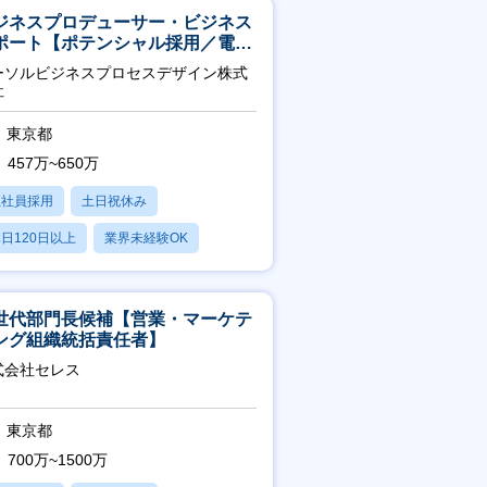
ジネスプロデューサー・ビジネス
ポート【ポテンシャル採用／電
・ガス等の民間向けプロジェクト
ーソルビジネスプロセスデザイン株式
進】
社
東京都
457万~650万
正社員採用
土日祝休み
日120日以上
業界未経験OK
産休・育休あり
世代部門長候補【営業・マーケテ
ング組織統括責任者】
式会社セレス
東京都
700万~1500万