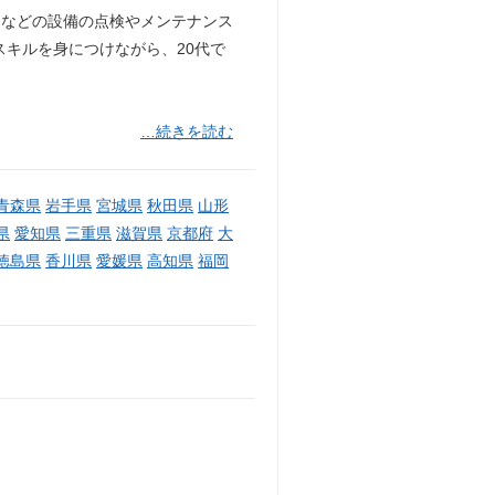
ーなどの設備の点検やメンテナンス
スキルを身につけながら、20代で
…続きを読む
青森県
岩手県
宮城県
秋田県
山形
県
愛知県
三重県
滋賀県
京都府
大
徳島県
香川県
愛媛県
高知県
福岡