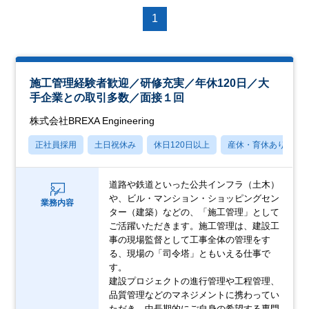
1
施工管理経験者歓迎／研修充実／年休120日／大
手企業との取引多数／面接１回
株式会社BREXA Engineering
正社員採用
土日祝休み
休日120日以上
産休・育休あり
道路や鉄道といった公共インフラ（土木）
や、ビル・マンション・ショッピングセン
業務内容
ター（建築）などの、「施工管理」として
ご活躍いただきます。施工管理は、建設工
事の現場監督として工事全体の管理をす
る、現場の「司令塔」ともいえる仕事で
す。
建設プロジェクトの進行管理や工程管理、
品質管理などのマネジメントに携わってい
ただき、中長期的にご自身の希望する専門