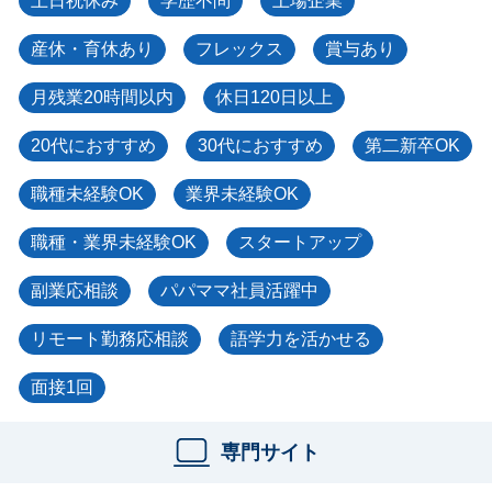
土日祝休み
学歴不問
上場企業
産休・育休あり
フレックス
賞与あり
月残業20時間以内
休日120日以上
20代におすすめ
30代におすすめ
第二新卒OK
職種未経験OK
業界未経験OK
職種・業界未経験OK
スタートアップ
副業応相談
パパママ社員活躍中
リモート勤務応相談
語学力を活かせる
面接1回
専門サイト