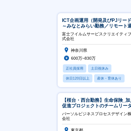
ICT企画運用（開発及びPJリー
～みなとみらい勤務／リモート
2OK／業務改善～
富士フイルムサービスクリエイティ
式会社
神奈川県
600万~830万
正社員採用
土日祝休み
休日120日以上
産休・育休あり
月残業20時間以内
【桜台・西台勤務】生命保険_加
促進プロジェクトのチームリー
パーソルビジネスプロセスデザイン
会社
東京都