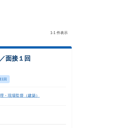
1-1 件表示
数／面接１回
接1回
理・現場監督（建築）