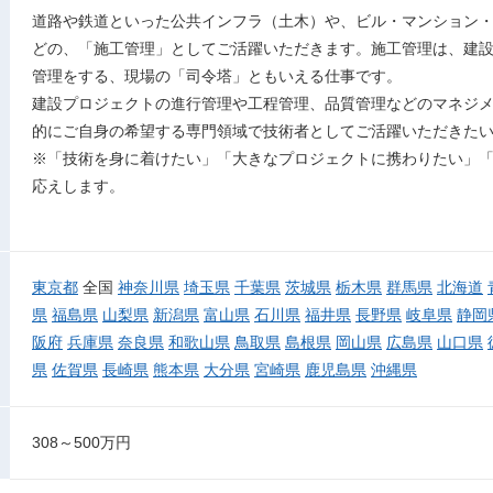
道路や鉄道といった公共インフラ（土木）や、ビル・マンション
どの、「施工管理」としてご活躍いただきます。施工管理は、建
管理をする、現場の「司令塔」ともいえる仕事です。
建設プロジェクトの進行管理や工程管理、品質管理などのマネジ
的にご自身の希望する専門領域で技術者としてご活躍いただきた
※「技術を身に着けたい」「大きなプロジェクトに携わりたい」
応えします。
東京都
全国
神奈川県
埼玉県
千葉県
茨城県
栃木県
群馬県
北海道
県
福島県
山梨県
新潟県
富山県
石川県
福井県
長野県
岐阜県
静岡
阪府
兵庫県
奈良県
和歌山県
鳥取県
島根県
岡山県
広島県
山口県
県
佐賀県
長崎県
熊本県
大分県
宮崎県
鹿児島県
沖縄県
308～500万円