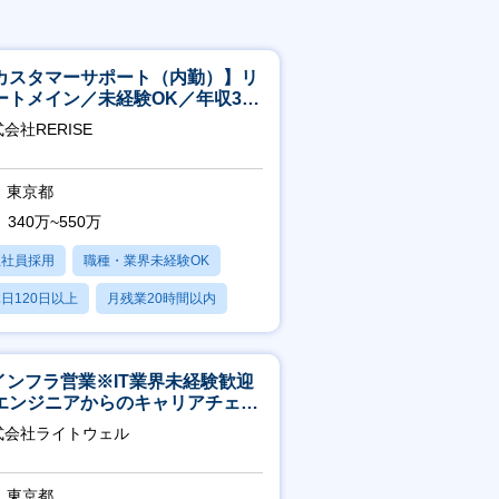
カスタマーサポート（内勤）】リ
ートメイン／未経験OK／年収340
～／年間休日125日
会社RERISE
東京都
340万~550万
正社員採用
職種・業界未経験OK
日120日以上
月残業20時間以内
賞与あり
Tインフラ営業※IT業界未経験歓迎
エンジニアからのキャリアチェン
可※【週3～4日リモート可能】
式会社ライトウェル
東京都