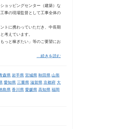
・ショッピングセンター（建築）な
設工事の現場監督として工事全体の
メントに携わっていただき、中長期
いと考えています。
「もっと稼ぎたい」等のご要望にお
…続きを読む
青森県
岩手県
宮城県
秋田県
山形
県
愛知県
三重県
滋賀県
京都府
大
徳島県
香川県
愛媛県
高知県
福岡