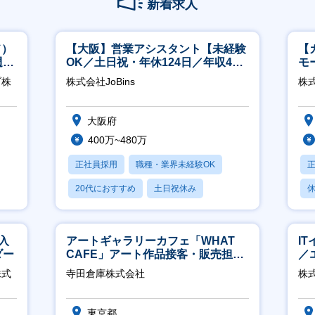
新着求人
ド）
【大阪】営業アシスタント【未経験
【
週
OK／土日祝・年休124日／年収400
モ
万～／転勤なし】
万
ブ株
株式会社JoBins
株式
大阪府
400万~480万
正社員採用
職種・業界未経験OK
20代におすすめ
土日祝休み
休
休日120日以上
入
アートギャラリーカフェ「WHAT
I
ダー
CAFE」アート作品接客・販売担当
／
※アート領域未経験可
ジ
株式
寺田倉庫株式会社
株
東京都